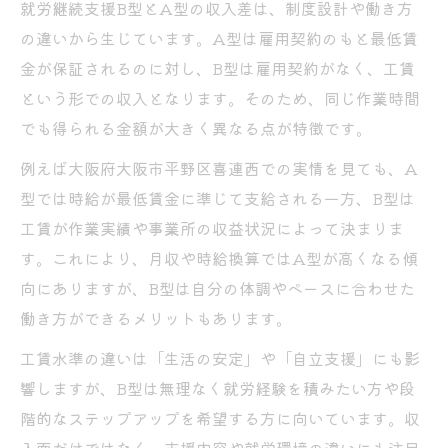
就労継続支援B型とA型の収入差は、制度設計や働き方
の違いから生じています。A型は雇用契約のもと最低賃
金が保証されるのに対し、B型は雇用契約がなく、工賃
という形での収入となります。そのため、同じ作業時間
でも得られる金額が大きく異なる点が特徴です。
例えば大阪府大阪市平野区喜連西での実情を見ても、A
型では時給が最低賃金に準じて支給される一方、B型は
工賃が作業実績や事業所の収益状況によって決まりま
す。これにより、月収や時給換算ではA型が高くなる傾
向にありますが、B型は自分の体調やペースに合わせた
働き方ができるメリットもあります。
工賃水準の違いは「生活の安定」や「自立支援」にも影
響しますが、B型は無理なく就労経験を積みたい方や段
階的なステップアップを希望する方に向いています。収