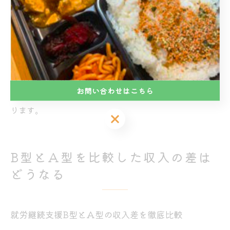
限定的だったり受注が不安定な場合は工賃が低くなりや
すいです。大阪市平野区喜連西でも、事業所ごとに作業
内容と報酬体系に差があるため、見学や問い合わせで実
態を確認することが大切です。
自分に合った作業を選びつつ、無理なく長く続けられる
お問い合わせはこちら
環境を重視することが、B型事業所での満足度につなが
ります。
お問い合わせはこちら
B型とA型を比較した収入の差は
どうなる
就労継続支援B型とA型の収入差を徹底比較