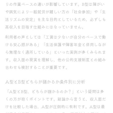
りの作業ペースの違いが影響しています。B型は障がい
や病気により一般就労が難しい方の「社会参加」や「生
活リズムの安定」を主な目的としているため、必ずしも
高収入を目指す仕組みにはなっていません。
利用者の声としては「工賃は少ないが自分のペースで働
ける安心感がある」「生活保護や障害年金と併用しなが
ら無理なく通所している」といった実例が多くみられま
す。収入面の現実を理解し、他の公的支援制度との組み
合わせも検討することが重要です。
A型とB型どちらが儲かるか条件別に分析
「A型とB型、どちらが儲かるのか？」という疑問は多
くの方が抱くポイントです。結論から言うと、収入面だ
けを比較した場合、A型が圧倒的に有利です。A型は最