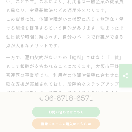
い」ことです。これにより、利用者は一般企業の従業員
と異なり、労働基準法などの適用外となります。
この背景には、体調や障がいの状況に応じて無理なく働
ける環境を提供するという目的があります。決まった出
勤日数や時間に縛られず、自分のペースで作業ができる
点が大きなメリットです。
一方で、雇用契約がないため「給料」ではなく「工賃」
として報酬が支払われることになります。大阪市平野区
喜連西の事業所でも、利用者の体調や希望に合わせた柔
軟な支援が実践されており、段階的なステップアップを
目指す利用者にとって安心して通所できる仕組みとなっ
06-6718-6571
ています。
お問い合わせはこちら
働いていても就労継続支援B型は無職になるのか
酵素ジュースの購入はこちら
実際にB型事業所で作業に従事し、工賃を受け取ってい