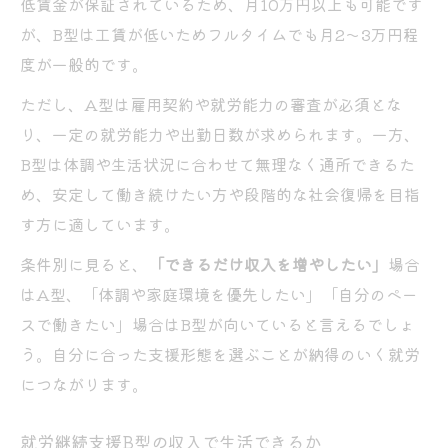
低賃金が保証されているため、月10万円以上も可能です
が、B型は工賃が低いためフルタイムでも月2〜3万円程
度が一般的です。
ただし、A型は雇用契約や就労能力の審査が必須とな
り、一定の就労能力や出勤日数が求められます。一方、
B型は体調や生活状況に合わせて無理なく通所できるた
め、安定して働き続けたい方や段階的な社会復帰を目指
す方に適しています。
条件別に見ると、
「できるだけ収入を増やしたい」
場合
はA型、「体調や家庭環境を優先したい」「自分のペー
スで働きたい」場合はB型が向いていると言えるでしょ
う。自分に合った支援形態を選ぶことが納得のいく就労
につながります。
就労継続支援B型の収入で生活できるか