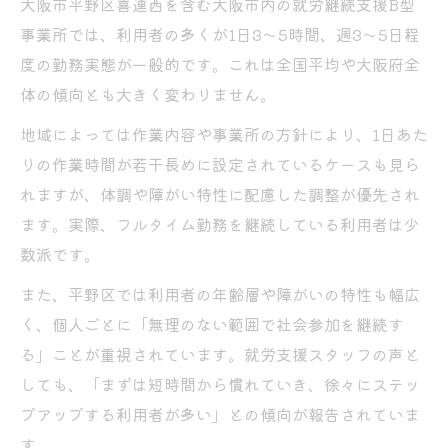
大阪市平野区喜連西を含む大阪市内の就労継続支援B型
工賃相場と家計への影響を具体的に解説
事業所では、利用者の多くが1日3〜5時間、週3〜5日程
就労継続支援B型で実際に受け取れる工賃の
度の勤務実態が一般的です。これは全国平均や大阪府全
目安
体の傾向とも大きく変わりません。
工賃収入だけで生活できるか現実的な視点
地域によっては作業内容や事業所の方針により、1日あた
で検証
りの作業時間が若干長めに設定されているケースも見ら
無職扱いになる制度上の仕組みと背景
れますが、体調や障がい特性に配慮した調整が優先され
就労継続支援B型が無職扱いされる理由を解
ます。実際、フルタイム勤務を継続している利用者は少
説
数派です。
雇用契約がないB型特有の制度的背景
また、平野区では利用者の年齢層や障がいの特性も幅広
働いていても就労継続支援B型は無職になる
く、個人ごとに「無理のない範囲で社会参加を継続す
のか
る」ことが重視されています。就労支援スタッフの声と
無職とされることで生じやすい誤解や疑問
しても、「まずは短時間から慣れていき、徐々にステッ
点
プアップする利用者が多い」との傾向が報告されていま
B型事業所の無職扱いは将来にどう影響する
す。