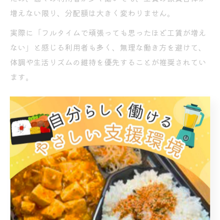
増えない限り、分配額は大きく変わりません。
実際に「フルタイムで頑張っても思ったほど工賃が増え
ない」と感じる利用者も多く、無理な働き方を避けて、
体調や生活リズムの維持を優先することが推奨されてい
ます。
作業内容と就労継続支援B型の報酬体系の関係
B型事業所で行われる作業内容は、封入作業・清掃・農
作業・手工芸など多岐にわたりますが、いずれも利用者
の特性に配慮した内容が中心です。作業の単価や事業所
の受注内容によって収益が大きく左右されるため、報酬
体系も個々の事業所ごとに異なります。
例えば、地域の企業から安定した受託作業を得ている事
業所は工賃が高めになる傾向がありますが、作業内容が