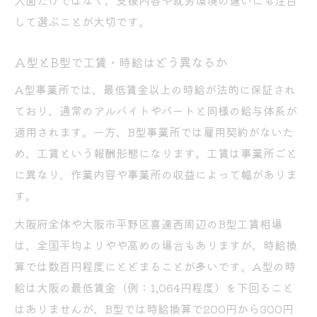
入面だけではなく、支援内容や就労環境の違いにも注目
して選ぶことが大切です。
A型とB型で工賃・時給はどう異なるか
A型事業所では、最低賃金以上の時給が法的に保証され
ており、通常のアルバイトやパートと同様の給与体系が
適用されます。一方、B型事業所では雇用契約がないた
め、工賃という報酬形態になります。工賃は事業所ごと
に異なり、作業内容や事業所の収益によって幅がありま
す。
大阪府全体や大阪市平野区喜連西周辺のB型工賃相場
は、全国平均よりやや高めの場合もありますが、時給換
算では数百円程度にとどまることが多いです。A型の時
給は大阪の最低賃金（例：1,064円程度）を下回ること
はありませんが、B型では時給換算で200円から300円