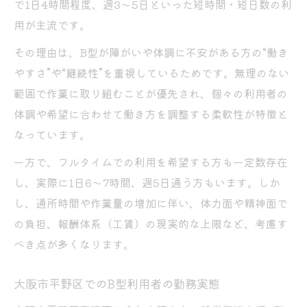
由
で1日4時間程度、週3〜5日といった短時間・短日数の利
用が主流です。
作業内容と就労継続支援B型の報酬体系の関
係
その理由は、B型が障がいや体調に不安がある方の“働き
B型とA型を比較した収入の差はどうなる
やすさ”や“継続性”を重視しているためです。無理のない
範囲で作業に取り組むことが優先され、個々の利用者の
就労継続支援B型とA型の収入差を徹底比較
体調や希望に合わせて働き方を調整する柔軟性が特徴と
A型とB型で工賃・時給はどう異なるか
なっています。
収入面から見る就労継続支援B型の現実
一方で、フルタイムでの利用を希望する方も一定数存在
A型とB型どちらが儲かるか条件別に分析
し、実際に1日6〜7時間、週5日通う方もいます。しか
就労継続支援B型の収入で生活できるか
し、通所時間や作業量の増加に伴い、体力面や精神面で
実際の工賃相場と生活への影響を解説
の負担、報酬体系（工賃）の現実的な上限など、考慮す
就労継続支援B型の工賃相場を大阪市平野区
べき点が多くなります。
で確認
フルタイム勤務の場合の工賃見込み額はど
大阪市平野区でのB型利用者の勤務実態
れくらいか