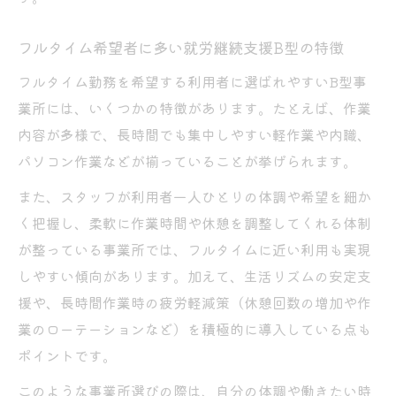
か
フルタイム希望者に多い就労継続支援B型の特徴
納得の働き方を選ぶためのポイント総まとめ
フルタイム勤務を希望する利用者に選ばれやすいB型事
就労継続支援B型選択時の重要な判断ポイン
業所には、いくつかの特徴があります。たとえば、作業
ト
内容が多様で、長時間でも集中しやすい軽作業や内職、
フルタイム勤務を目指す際の注意点まとめ
パソコン作業などが揃っていることが挙げられます。
A型とB型の違いを踏まえた後悔しない選択
方法
また、スタッフが利用者一人ひとりの体調や希望を細か
く把握し、柔軟に作業時間や休憩を調整してくれる体制
納得できる工賃と働き方を見つけるコツ
が整っている事業所では、フルタイムに近い利用も実現
就労継続支援B型で家計を守る具体策
しやすい傾向があります。加えて、生活リズムの安定支
援や、長時間作業時の疲労軽減策（休憩回数の増加や作
業のローテーションなど）を積極的に導入している点も
ポイントです。
このような事業所選びの際は、自分の体調や働きたい時