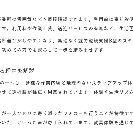
験利用から始めるB型支援の安心ポイント
就労継続支援B型体験利用で安心できるサポート体制
事業所の雰囲気などを直接確認できます。利用前に事前説
B型支援の体験利用から本利用へのステップ解説
ます。利用料や作業工賃、送迎サービスの有無など、生活
就労継続支援B型 利用者募集と体験利用の実際の流れ
業所選びがしやすくなり、無理なく就労継続支援B型のス
体験利用でわかる就労継続支援B型のメリット
、初めての方でも安心して一歩を踏み出せます。
B型体験利用時のサポート内容と平野区での事例
ソコン作業も選べるB型支援の多様性
る理由を解説
就労継続支援B型 パソコン作業 大阪で選べる仕事の幅
由の一つは、多様な作業内容と無理のないステップアップ
B型支援で実現できる音楽やパソコン作業の多様性とは
わせて選択肢が幅広く用意されています。体調や生活リズ
就労継続支援B型 音楽 大阪での作業体験の魅力
多様な作業内容を持つ就労継続支援B型事業所一覧
フが一人ひとりに寄り添ったフォローを行うことが特徴で
パソコン作業など多様な選択肢があるB型支援の特徴
ついた」といった声が寄せられています。就業体験を通じ
型とB型の違いを実体験から考える