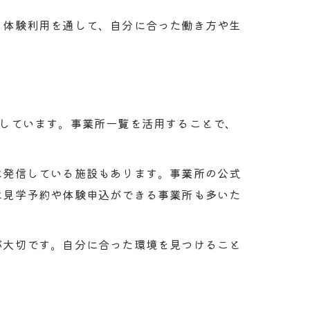
。体験利用を通して、自分に合った働き方や生
ント
える
供しています。事業所一覧を活用することで、
に発信している施設もあります。事業所の公式
説
に見学予約や体験申込ができる事業所も多いた
が大切です。自分に合った環境を見つけること