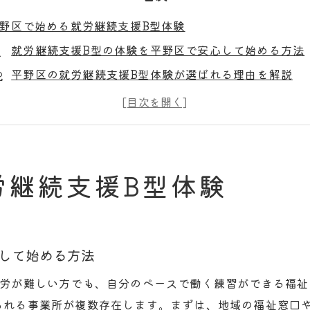
野区で始める就労継続支援B型体験
就労継続支援B型の体験を平野区で安心して始める方法
平野区の就労継続支援B型体験が選ばれる理由を解説
就労継続支援B型事業所一覧で平野区の選択肢を確認
就労継続支援B型 利用者募集情報と体験利用の流れ
平野区B型作業所での体験が自分に合うか見極めるポイ
労継続支援B型の仕組みを大阪市で学ぶ
労継続支援B型体験
大阪市の就労継続支援B型一覧と各施設の特徴紹介
就労継続支援B型制度の流れを大阪市事例でわかりやす
就労継続支援B型が大阪市で広がる理由と安心点
して始める方法
大阪市で就労継続支援B型を利用するまでのステップ
就労が難しい方でも、自分のペースで働く練習ができる福
就労継続支援B型と大阪市の他支援サービスの違い
られる事業所が複数存在します。まずは、地域の福祉窓口