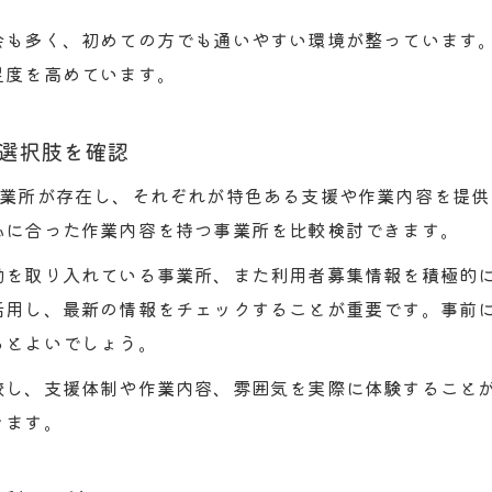
就労継続支援B型とA型の違いと選び方を解説
会も多く、初めての方でも通いやすい環境が整っています
平野区就労継続支援A型とB型の収入面を比較検討
足度を高めています。
A型B型どっちが自分に合う？実体験に基づく選択ポイ
就労支援A型とB型どっちが儲かるかを利用者視点で考
選択肢を確認
就労継続支援B型とA型の制度とサポートの違い
事業所が存在し、それぞれが特色ある支援や作業内容を提
担や収入面で納得できるB型選びのコツ
心に合った作業内容を持つ事業所を比較検討できます。
就労継続支援B型の月額利用料と負担の仕組みを解説
動を取り入れている事業所、また利用者募集情報を積極的
B型施設はなぜ無職扱いになるのか理由と納得できる解
お問い合わせはこちら
お問い合わせはこちら
活用し、最新の情報をチェックすることが重要です。事前
就労継続支援B型で収入を得るための選び方と注意点
るとよいでしょう。
負担軽減や無料条件がある就労継続支援B型の特徴
較し、支援体制や作業内容、雰囲気を実際に体験すること
利用者募集時に確認すべきB型の収入や工賃の実態
きます。