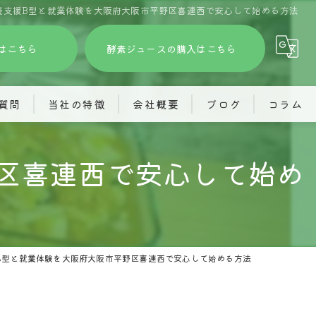
続支援B型と就業体験を大阪府大阪市平野区喜連西で安心して始める方法
はこちら
酵素ジュースの購入はこちら
質問
当社の特徴
会社概要
ブログ
コラム
訪問看護
株式会社あふろ
区喜連西で安心して始め
グループホーム
就労継続支援あふろ
酵素ジュース
共同生活援助(旅するホーム)
精神障がい
株式会社JIMOTO
B型と就業体験を大阪府大阪市平野区喜連西で安心して始める方法
見学
訪問看護ステーションわくわく