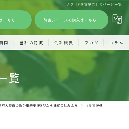
タグ『#昼食提供』のページ一覧
はこちら
酵素ジュースの購入はこちら
質問
当社の特徴
会社概要
ブログ
コラム
訪問看護
株式会社あふろ
一覧
グループホーム
就労継続支援あふろ
酵素ジュース
共同生活援助(旅するホーム)
精神障がい
株式会社JIMOTO
阪府大阪市の就労継続支援B型なら株式会社あふろ
#昼食提供
見学
訪問看護ステーションわくわく