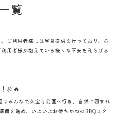
株式会社GUコーポレーション
一覧
グループホームGU
す。ご利用者様には昼食提供を行っており、心
ご利用者様が抱えている様々な不安を和らげる
🍖🔥
回はみんなで久宝寺公園へ行き、自然に囲まれ
て準備を進め、いよいよお待ちかねのBBQスタ