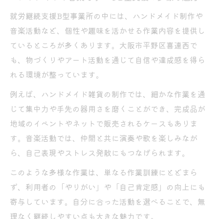
A型とB型の違いと選び方をやさしく解説
就労継続支援B型事業所の中には、ハンドメイド制作や
就労継続支援B型とA型の主な違いと比較ポ
音楽活動など、個性や趣味を活かせる作業内容を提供し
イント
ているところが多くあります。大阪市平野区喜連西で
B型事業所利用者が気になる収入や雇用契約
も、物づくりやアート活動を通じて自信や達成感を得ら
の実態
れる環境が整っています。
A型とB型の働きやすさや向き不向きを考え
例えば、ハンドメイド雑貨の制作では、細かな作業を通
る視点
じて集中力や手先の器用さを磨くことができ、完成品が
平野区で選ぶA型・B型の選択基準と注意点
地域のイベントやネットで販売されるケースもありま
就労継続支援B型を選ぶ理由と納得の判断基
す。音楽活動では、仲間と共に演奏や歌を楽しみなが
準
ら、自己表現やストレス発散にもつなげられます。
利用前に知りたいB型支援の活かし方ガイド
このような多様な作業は、単なる作業訓練にとどまら
就労継続支援B型を最大限活用するためのポ
ず、利用者の「やりがい」や「自己肯定感」の向上にも
イント
寄与しています。自分に合った活動を選べることで、無
利用前に把握したいB型事業所の支援内容と
理なく継続しやすい点も大きな魅力です。