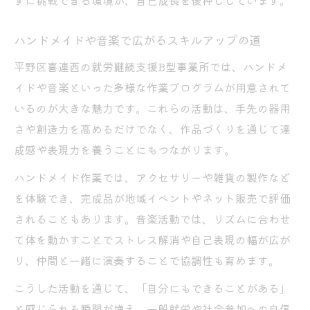
ずに挑戦できる環境が、自己成長を後押ししています。
ハンドメイドや音楽で広がるスキルアップの道
平野区喜連西の就労継続支援B型事業所では、ハンドメ
イドや音楽といった多様な作業プログラムが用意されて
いるのが大きな魅力です。これらの活動は、手先の器用
さや創造力を高めるだけでなく、作品づくりを通じて達
成感や表現力を養うことにもつながります。
ハンドメイド作業では、アクセサリーや雑貨の製作など
を体験でき、完成品が地域イベントやネット販売で評価
されることもあります。音楽活動では、リズムに合わせ
て体を動かすことでストレス解消や自己表現の幅が広が
り、仲間と一緒に演奏することで協調性も育めます。
こうした活動を通じて、「自分にもできることがある」
と感じられる瞬間が増え、一般就労や社会参加への自信