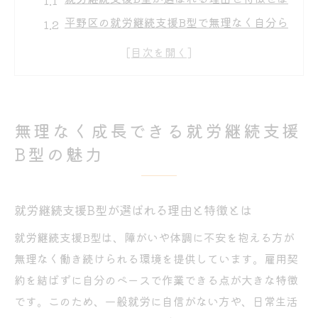
平野区の就労継続支援B型で無理なく自分ら
しく成長
ハンドメイドや音楽も学べるB型支援の多様
な魅力
大阪市の就労継続支援B型で叶う安心のサポ
無理なく成長できる就労継続支援
ート体制
B型の魅力
就労継続支援B型で得られる日常の安定と自
己肯定感
平野区で人材育成を目指すB型の実情とは
就労継続支援B型が選ばれる理由と特徴とは
平野区の就労継続支援B型が担う人材育成の
就労継続支援B型は、障がいや体調に不安を抱える方が
実際
無理なく働き続けられる環境を提供しています。雇用契
B型事業所で実感できる成長とサポートの流
約を結ばずに自分のペースで作業できる点が大きな特徴
れ
です。このため、一般就労に自信がない方や、日常生活