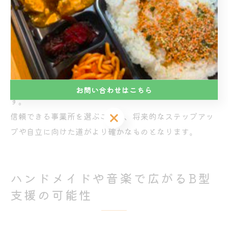
また、見学や体験利用を通じて、実際の雰囲気や支援内
容を自分の目で確かめることも大切です。
選び方の注意点として、収入面や社会的な立場に関する
説明が明確かどうかも確認しましょう。
利用後に「イメージと違った」と後悔しないためにも、
事前に疑問や不安をしっかり解消しておくことが重要で
お問い合わせはこちら
す。
お問い合わせはこちら
信頼できる事業所を選ぶことで、将来的なステップアッ
プや自立に向けた道がより確かなものとなります。
ハンドメイドや音楽で広がるB型
支援の可能性