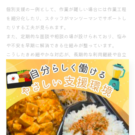
個別支援の一例として、作業が難しい場合には作業工程
を細分化したり、スタッフがマンツーマンでサポートし
たりする工夫が見られます。
また、定期的な面談や相談の場が設けられており、悩み
や不安を早期に解消できる仕組みが整っています。
こうしたきめ細やかな対応が、長期的な利用継続や自立
に向けた力を育んでいます。
人材育成の視点でみたB型事業所の選び方
人材育成を重視する場合、B型事業所選びのポイント
は、作業内容の多様性と個別支援の充実度にあります。
平野区の事業所一覧を比較し、ハンドメイドや音楽など
自分に合った作業があるか、スタッフのサポート体制が
整っているかを確認しましょう。