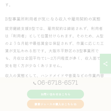
す。
B型事業所利用者が気になる収入や雇用契約の実態
就労継続支援B型では、雇用契約は締結されず、利用者
は「利用者」として位置付けられます。そのため、A型
のような月給や最低賃金は保証されず、作業に応じた工
賃が支払われる形です。大阪市平野区のB型事業所で
も、月収は全国平均で1〜2万円程度が多く、収入面で不
安を抱く方が少なくありません。
収入の実態として、ハンドメイドや音楽などの作業内容
06-6718-6571
や事業所の規模によって工賃に差が出ることがありま
す。高い工賃を目指した事業所もありますが、全体的に
お問い合わせはこちら
は生活費を賄うには十分とは言えない水準です。そのた
め、公的支援や家族の協力と併せて利用する方が多いの
酵素ジュースの購入はこちら