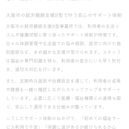
流れ
就労継続支援B型の利用を後悔しないための
大阪市の就労継続支援B型で叶う安心のサポート体制
選び方
大阪市の就労継続支援B型事業所では、利用者の生活リ
B型支援を活かした自己成長や目標設定のコ
ズムや健康状態に寄り添ったサポート体制が特徴です。
ツ
日々の体調管理や生活面での悩み相談、就労に向けた個
平野区でB型事業所を見学・相談する際の注
別面談など、きめ細かな支援が受けられます。スタッフ
意点
は福祉の専門知識を持ち、利用者の変化にいち早く気付
き、適切な対応を行います。
また、定期的な面談や目標設定を通じて、利用者の成長
や課題を一緒に確認しながらステップアップをサポート
しています。必要に応じて医療・福祉機関との連携も図
り、安心して通所できる仕組みが整っています。
こうしたサポート体制のおかげで、「初めての福祉サー
ビス利用で不安」「体調に波があるが続けられるか心