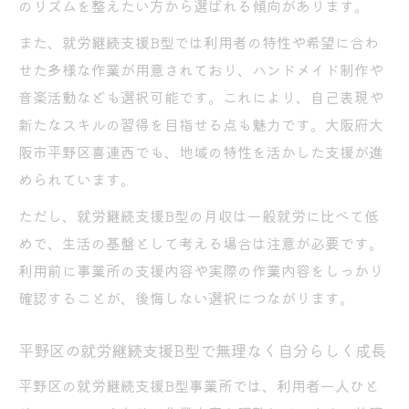
平野区のB型支援で広がる将来への可能性と
のリズムを整えたい方から選ばれる傾向があります。
展望
また、就労継続支援B型では利用者の特性や希望に合わ
就労継続支援B型の現場で大切にされる個別
せた多様な作業が用意されており、ハンドメイド制作や
支援
音楽活動なども選択可能です。これにより、自己表現や
人材育成の視点でみたB型事業所の選び方
新たなスキルの習得を目指せる点も魅力です。大阪府大
ハンドメイドや音楽で広がるB型支援の可能性
阪市平野区喜連西でも、地域の特性を活かした支援が進
められています。
就労継続支援B型でハンドメイドが学びにな
る理由
ただし、就労継続支援B型の月収は一般就労に比べて低
音楽活動を通じて就労継続支援B型で得られ
めで、生活の基盤として考える場合は注意が必要です。
る力
利用前に事業所の支援内容や実際の作業内容をしっかり
平野区で拡がるB型支援のクリエイティブな
確認することが、後悔しない選択につながります。
現場
平野区の就労継続支援B型で無理なく自分らしく成長
ハンドメイドと音楽の経験が自己成長に繋
がる背景
平野区の就労継続支援B型事業所では、利用者一人ひと