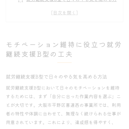
法
パソコン作業が選べる就労継続支援B型の魅
力
大阪市の就労継続支援B型利用で得られる安
モチベーション維持に役立つ就労
心感
継続支援B型の工夫
就労継続支援B型の支援体制とモチベーショ
ン維持
利用者募集が活発な就労継続支援B型の特徴
就労継続支援B型で日々のやる気を高める方法
大阪市で続く就労継続支援B型利用の秘訣
就労継続支援B型において日々のモチベーションを維持
大阪市で長く続く就労継続支援B型の選び方
するためには、まず「自分に合った作業内容を選ぶ」こ
就労継続支援B型事業所一覧から選ぶポイン
とが大切です。大阪市平野区喜連西の事業所では、利用
ト
者の特性や体調に合わせて、無理なく続けられる仕事が
B型作業所の雰囲気がモチベーションに与え
用意されています。これにより、達成感を得やすく、