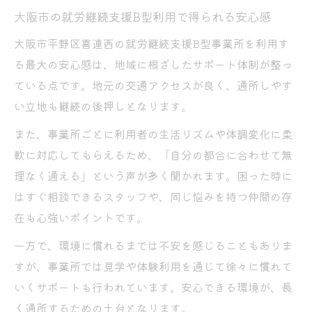
大阪市の就労継続支援B型利用で得られる安心感
作業内容と生活リズムの両立を目指す支援
就労継続支援B型が支える毎日の達成感と安心
大阪市平野区喜連西の就労継続支援B型事業所を利用す
感
る最大の安心感は、地域に根ざしたサポート体制が整っ
ている点です。地元の交通アクセスが良く、通所しやす
達成感を得られる就労継続支援B型の取組み
い立地も継続の後押しとなります。
毎日安心して通所できるB型作業所の工夫
就労継続支援B型で積み重なる自己成長と喜
また、事業所ごとに利用者の生活リズムや体調変化に柔
び
軟に対応してもらえるため、「自分の都合に合わせて無
理なく通える」という声が多く聞かれます。困った時に
利用者が感じる就労継続支援B型の安心感と
はすぐ相談できるスタッフや、同じ悩みを持つ仲間の存
は
在も心強いポイントです。
大阪就労継続支援B型で実感する充実感の秘
訣
一方で、環境に慣れるまでは不安を感じることもありま
すが、事業所では見学や体験利用を通じて徐々に慣れて
いくサポートも行われています。安心できる環境が、長
く通所するための土台となります。