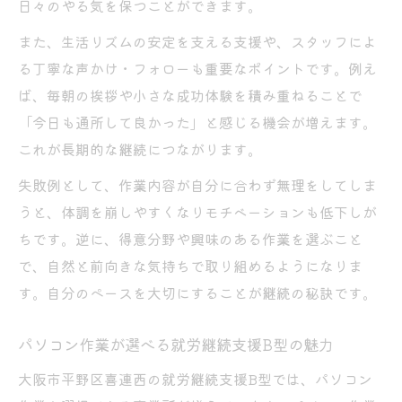
る影響
日々のやる気を保つことができます。
大阪就労継続支援B型の利用者募集状況とは
また、生活リズムの安定を支える支援や、スタッフによ
日常生活と両立できる就労継続支援B型のコ
る丁寧な声かけ・フォローも重要なポイントです。例え
ツ
ば、毎朝の挨拶や小さな成功体験を積み重ねることで
作業が自分に合う場所なら長く続けやすい理由
「今日も通所して良かった」と感じる機会が増えます。
これが長期的な継続につながります。
就労継続支援B型で自分に合う作業を見つけ
る方法
失敗例として、作業内容が自分に合わず無理をしてしま
パソコン作業導入のあるB型事業所の魅力と
うと、体調を崩しやすくなりモチベーションも低下しが
は
ちです。逆に、得意分野や興味のある作業を選ぶこと
利用者の特性を活かせる就労継続支援B型の
で、自然と前向きな気持ちで取り組めるようになりま
工夫
す。自分のペースを大切にすることが継続の秘訣です。
作業内容とモチベーション維持の関係性を
パソコン作業が選べる就労継続支援B型の魅力
解説
大阪市平野区喜連西の就労継続支援B型では、パソコン
大阪市B型作業所で長く続く理由を検証