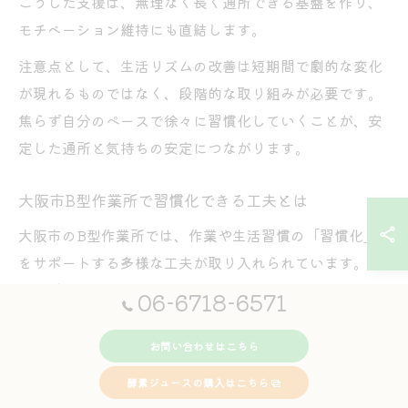
こうした支援は、無理なく長く通所できる基盤を作り、
モチベーション維持にも直結します。
注意点として、生活リズムの改善は短期間で劇的な変化
が現れるものではなく、段階的な取り組みが必要です。
焦らず自分のペースで徐々に習慣化していくことが、安
定した通所と気持ちの安定につながります。
大阪市B型作業所で習慣化できる工夫とは
大阪市のB型作業所では、作業や生活習慣の「習慣化」
をサポートする多様な工夫が取り入れられています。た
とえば、作業内容を日替わりや週替わりで変化させるこ
06-6718-6571
とで、飽きやマンネリ化を防ぎ、毎日を新鮮な気持ちで
迎えられる仕組みが特徴です。
お問い合わせはこちら
また、パソコン作業や軽作業など、個々の特性や体調に
酵素ジュースの購入はこちら