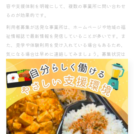
容や支援体制を明確にして、複数の事業所に問い合わせ
るのが効果的です。
利用者募集が活発な事業所は、ホームページや地域の福
祉情報誌で最新情報を発信していることが多いです。ま
た、見学や体験利用を受け入れている場合もあるため、
気になる場合は早めに連絡してみましょう。募集状況は
季節やタイミングによって変動するため、空き状況や受
け入れ体制を事前に確認することが大切です。
「待機期間が発生したが、事前に相談支援事業所を通じ
て情報を集めておいたのでスムーズに利用開始できた」
といった体験談もあります。自分の希望や課題を整理し
ておくと、失敗のリスクを減らせます。
日常生活と両立できる就労継続支援B型のコツ