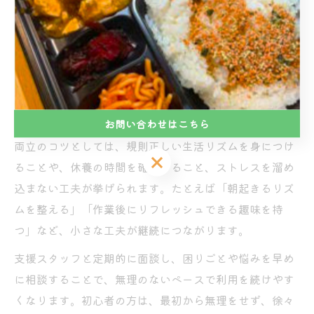
就労継続支援B型を長く続けるためには、日常生活との
バランスを意識することが重要です。特に体調や気分の
波がある方は「無理なく通所できるペース」を事業所と
相談しながら決めましょう。大阪市平野区喜連西の事業
所では、週数回からの利用や時間帯の調整が可能な場合
も多く、生活リズムの安定をサポートしてくれます。
お問い合わせはこちら
両立のコツとしては、規則正しい生活リズムを身につけ
お問い合わせはこちら
ることや、休養の時間を確保すること、ストレスを溜め
込まない工夫が挙げられます。たとえば「朝起きるリズ
ムを整える」「作業後にリフレッシュできる趣味を持
つ」など、小さな工夫が継続につながります。
支援スタッフと定期的に面談し、困りごとや悩みを早め
に相談することで、無理のないペースで利用を続けやす
くなります。初心者の方は、最初から無理をせず、徐々