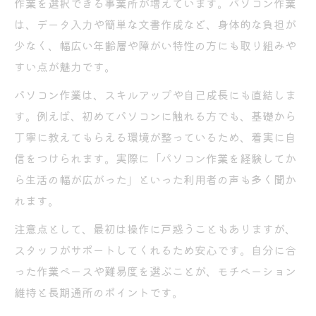
作業を選択できる事業所が増えています。パソコン作業
無理なく通所できる平野区喜連西の支援環境と
は、データ入力や簡単な文書作成など、身体的な負担が
は
少なく、幅広い年齢層や障がい特性の方にも取り組みや
無理なく通える就労継続支援B型の支援体制
すい点が魅力です。
生活リズムに合わせたB型作業所の取り組み
パソコン作業は、スキルアップや自己成長にも直結しま
安心して通所できる環境づくりの工夫
す。例えば、初めてパソコンに触れる方でも、基礎から
就労継続支援B型の利用者目線の支援内容
丁寧に教えてもらえる環境が整っているため、着実に自
大阪市の就労継続支援B型が選ばれる理由
信をつけられます。実際に「パソコン作業を経験してか
生活リズムを整える大阪B型作業所のアプロー
ら生活の幅が広がった」といった利用者の声も多く聞か
チ
れます。
生活リズム改善に効果的な就労継続支援B型
注意点として、最初は操作に戸惑うこともありますが、
の支援
スタッフがサポートしてくれるため安心です。自分に合
大阪市B型作業所で習慣化できる工夫とは
った作業ペースや難易度を選ぶことが、モチベーション
規則正しい生活を支えるB型作業所の特徴
維持と長期通所のポイントです。
就労継続支援B型で毎日を安定させる方法