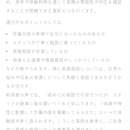
め、見学や体験利用を通じて実際の雰囲気や対応を確認
家族間で共有したい就労継続支援B型の情報
することが信頼できる選択につながります。
平野区のB型支援に安心できる理由
選び方のポイントとしては、
平野区就労継続支援B型の安心感に迫る
地元で選ばれる就労継続支援B型の魅力
作業内容が多様で自分に合ったものがあるか
平野区b型作業所のサポート体制とは
スタッフが丁寧に相談に乗ってくれるか
家族相談が充実しているか
平野区で充実した就労継続支援B型の特徴
地域との連携や情報提供がしっかりしているか
就労継続支援B型 動物作業で安心感を得る
などが挙げられます。特に家族相談については、日常の
方法
悩みや将来の見通しについて気軽に相談できるかどうか
発達障害の家族を支える相談体制とは
も大切です。
発達障害に寄り添う就労継続支援B型の相談
利用者の声では、「初めての相談で不安だったが、スタ
窓口
ッフが親身に話を聞いてくれて安心できた」「体調や特
家族相談から広がる支援ネットワークの活
性に配慮して作業内容を提案してもらえた」といった体
用法
験談が多く見られます。こうした実例を参考に、ご自身
親の会で得る就労継続支援B型の最新情報
やご家族の希望に合った事業所を選びましょう。