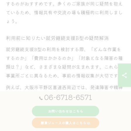
するのがおすすめです。多くのご家族が同じ疑問を抱え
ているため、情報共有や交流の場も積極的に利用しまし
ょう。
利用前に知りたい就労継続支援B型の疑問解消
就労継続支援B型の利用を検討する際、「どんな作業を
するのか」「費用はかかるのか」「対象となる障害の種
類は？」など、さまざまな疑問が生まれます。これらは
事業所ごとに異なるため、事前の情報収集が大切です。
例えば、大阪市平野区喜連西周辺では、発達障害や精神
06-6718-6571
障害、身体障害など幅広い方が利用できる事業所が多い
傾向です。作業内容もハンドメイドや軽作業、動物関連
お問い合わせはこちら
など多様で、自分に合った場所を選ぶことができます。
酵素ジュースの購入はこちら
利用前には、見学や体験利用を積極的に活用し、家族相