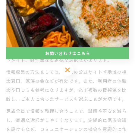
ハードルが下がった」という声も多く聞かれます。
家族間で共有したい就労継続支援B型の情報
就労継続支援B型の利用を検討する際は、家族間で最新
情報や事業所ごとの特徴を共有することが重要です。特
に大阪市平野区喜連西には、動物と触れ合う作業やハン
お問い合わせはこちら
ドメイド、軽作業など多様な選択肢があります。
お問い合わせはこちら
情報収集の方法としては、行政の公式サイトや地域の相
談窓口、家族の会などが有効です。また、利用者の体験
談や口コミも参考になりますが、必ず複数の情報源を比
較し、ご本人に合ったサービスを選ぶことが大切です。
家族全員で情報を整理し合うことで、誤解や不安を減ら
し、最適な選択がしやすくなります。定期的に家族会議
を設けるなど、コミュニケーションの機会を意識的に作