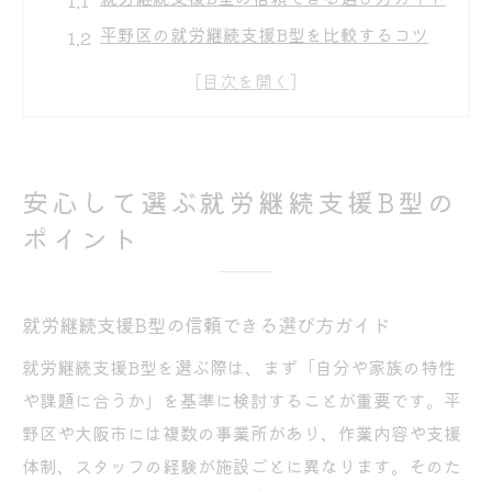
平野区の就労継続支援B型を比較するコツ
大阪市で安心できる就労継続支援B型の特徴
廃止が心配な方へ就労継続支援B型の現状
利用前に確認したい就労継続支援B型のサポ
ート
安心して選ぶ就労継続支援B型の
家族で話し合う就労支援B型の活用法
ポイント
家族で考える就労継続支援B型の利用メリッ
ト
就労継続支援B型の信頼できる選び方ガイド
就労継続支援B型利用時の家族のサポート方
法
就労継続支援B型を選ぶ際は、まず「自分や家族の特性
家族相談で解決する就労継続支援B型の疑問
や課題に合うか」を基準に検討することが重要です。平
日常の悩みに寄り添う就労継続支援B型の活
野区や大阪市には複数の事業所があり、作業内容や支援
用
体制、スタッフの経験が施設ごとに異なります。そのた