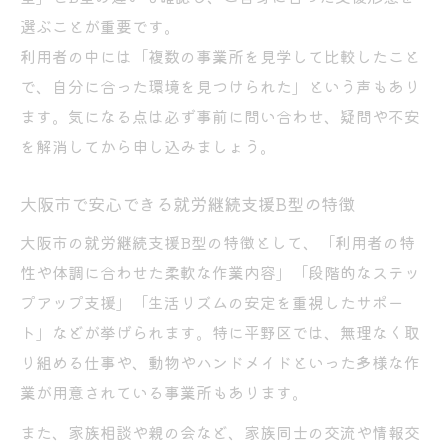
交流会で深まる就労継続支援B型の理解と情
選ぶことが重要です。
報
利用者の中には「複数の事業所を見学して比較したこと
家族間で共有する就労継続支援B型の体験談
で、自分に合った環境を見つけられた」という声もあり
支援情報を交換し合う就労継続支援B型の魅
ます。気になる点は必ず事前に問い合わせ、疑問や不安
力
を解消してから申し込みましょう。
大阪市で安心できる就労継続支援B型の特徴
大阪市の就労継続支援B型の特徴として、「利用者の特
性や体調に合わせた柔軟な作業内容」「段階的なステッ
プアップ支援」「生活リズムの安定を重視したサポー
ト」などが挙げられます。特に平野区では、無理なく取
り組める仕事や、動物やハンドメイドといった多様な作
業が用意されている事業所もあります。
また、家族相談や親の会など、家族同士の交流や情報交