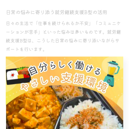
日常の悩みに寄り添う就労継続支援B型の活用
日々の生活で「仕事を続けられるか不安」「コミュニケ
ーションが苦手」といった悩みは多いものです。就労継
続支援B型は、こうした日常の悩みに寄り添いながらサ
ポートを行います。
例えば、作業内容の調整や休憩時間の確保、得意分野を
活かす仕事の提案など、個別性を重視した支援が特徴で
す。大阪市平野区喜連西の事業所でも、利用者の声に耳
を傾け、無理なく続けられる環境づくりを大切にしてい
ます。
また、日常のストレスや不安を共有できる相談窓口も設
けられており、家族も一緒に悩みを打ち明けられる点が
安心材料です。実際に「家族で相談したことで利用への