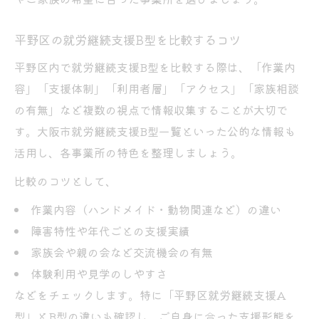
発達障害家庭を支えるB型事業所の取り組み
平野区の就労継続支援B型を比較するコツ
相談体制が充実した就労継続支援B型の特徴
就労継続支援B型の利用に疑問があるなら
平野区内で就労継続支援B型を比較する際は、「作業内
容」「支援体制」「利用者層」「アクセス」「家族相談
就労継続支援B型の廃止は本当にあるのか
の有無」など複数の視点で情報収集することが大切で
利用前に知りたい就労継続支援B型の疑問解
す。大阪市就労継続支援B型一覧といった公的な情報も
消
活用し、各事業所の特色を整理しましょう。
自宅訪問可能な就労継続支援B型の探し方
比較のコツとして、
大阪市の就労継続支援B型一覧を活用しよう
就労継続支援B型とハンドメイド作業の魅力
作業内容（ハンドメイド・動物関連など）の違い
障害特性や年代ごとの支援実績
家族の交流から得られる支援情報の魅力
家族会や親の会など交流機会の有無
家族の輪で広がる就労継続支援B型の支援情
体験利用や見学のしやすさ
報
などをチェックします。特に「平野区就労継続支援A
親の会から得る就労継続支援B型の生の声
型」とB型の違いも確認し、ご自身に合った支援形態を