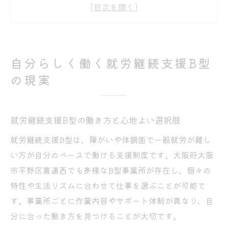
A型とB型の違いが生活設計に与える影響
無理なく続けるための就労継続支援B型の特
徴
就労継続支援B型の仕事例とやりがいの発見
自分らしく働く就労継続支援B型
大阪市平野区喜連西におけるB型の労働環境を
の現実
知る
就労継続支援B型が支える地域の仕事環境と
は
就労継続支援B型の働き方と心地よい選択肢
B型事業所の作業内容と利用者の声を紹介
就労継続支援B型は、障がいや体調面で一般就労が難し
大阪市のB型作業所で重視される支援体制
い方が自分のペースで働ける支援制度です。大阪府大阪
パソコン作業や軽作業の選択肢と特徴
市平野区喜連西でも多様なB型事業所が存在し、個々の
特性や生活リズムに合わせて仕事を選ぶことが可能で
無理なく通えるB型事業所選びのポイント
す。事業所ごとに作業内容やサポート体制が異なり、自
無理なく続ける支援の工夫と日々の安定
分に合った働き方を見つけることが大切です。
就労継続支援B型で安定した生活リズムを実