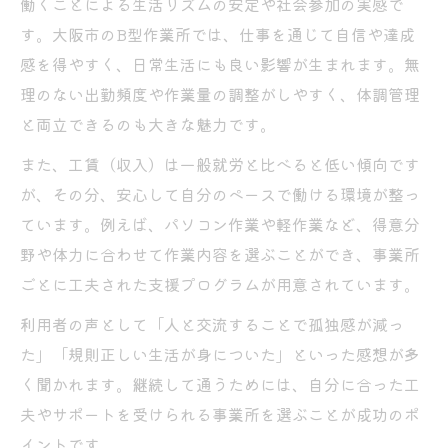
生活リズムを保つB型の仕事選びポイント
働くことによる生活リズムの安定や社会参加の実感で
す。大阪市のB型作業所では、仕事を通じて自信や達成
生活リズムに合わせた就労継続支援B型の選
感を得やすく、日常生活にも良い影響が生まれます。無
び方
理のない出勤頻度や作業量の調整がしやすく、体調管理
パソコン作業や軽作業で見える自分らしい
と両立できるのも大きな魅力です。
働き方
また、工賃（収入）は一般就労と比べると低い傾向です
無理なく続けるためのB型事業所選択基準
が、その分、安心して自分のペースで働ける環境が整っ
就労継続支援B型の仕事で生活リズムを整え
ています。例えば、パソコン作業や軽作業など、得意分
るコツ
野や体力に合わせて作業内容を選ぶことができ、事業所
自分の特性を活かせるB型の作業内容とは
ごとに工夫された支援プログラムが用意されています。
安心して働き続けるためのB型サポート体制
利用者の声として「人と交流することで孤独感が減っ
就労継続支援B型の手厚いサポート内容を解
た」「規則正しい生活が身についた」といった感想が多
説
く聞かれます。継続して通うためには、自分に合った工
体調管理と相談体制が整ったB型の強み
夫やサポートを受けられる事業所を選ぶことが成功のポ
一般就労を目指せるB型の支援ステップとは
イントです。