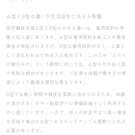
B型事業所のスタッフによる日常サポートの
実態
A型とB型の違いが生活設計に与える影響
安心して長く働くための支援体制を知ろう
就労継続支援A型とB型の大きな違いは、雇用契約の有
無と収入面にあります。A型は雇用契約を結ぶため最低
賃金が保証されますが、B型は雇用契約がなく、工賃と
して支払われるため収入は低めです。このため「どちら
が儲かるか」という疑問に対しては、A型の方が収入面
で有利な傾向がありますが、ご自身の体調や働き方の希
望によって最適な選択は異なります。
B型では働く時間や頻度を柔軟に決められるため、体調
の波が大きい方や一般就労への準備段階として利用する
方に適しています。一方で、収入の安定やより高い賃金
を目指す場合はA型へのステップアップも視野に入れる
必要があります。