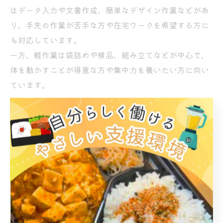
はデータ入力や文書作成、簡単なデザイン作業などがあ
り、手先の作業が苦手な方や在宅ワークを希望する方に
も対応しています。
一方、軽作業は袋詰めや検品、組み立てなどが中心で、
体を動かすことが得意な方や集中力を養いたい方に向い
ています。
それぞれの作業には特性があり、パソコン作業はスキル
アップや将来的な一般就労にも役立つ点が評価されてい
ます。軽作業は達成感やリズムを作りやすく、初心者で
も取り組みやすいというメリットがあります。
「自分の得意を見つけたい」「新しいことに挑戦した
い」と感じている方は、事業所見学で実際の作業を体験
し、適性を確認するのがおすすめです。
無理なく通えるB型事業所選びのポイント