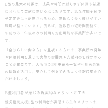
B型の最大の特徴は、成果や時間に縛られず体調や希望
現
に合わせて柔軟に働ける点にあります。急な体調不良や
体調や特性に配慮した支援の具体例と工夫
予定変更にも配慮されるため、無理なく長く続けやすい
点
環境が整っています。例えば、週数日の短時間勤務や、
B型事業所における日々のサポート体制とは
午前のみ・午後のみの利用も対応可能な事業所が多いで
就労継続支援B型で無理なく働き続けるコツ
す。
生活と両立しやすい作業内容の選び方
「自分らしい働き方」を重視する方には、事業所の見学
B型事業所の利用で気になる手続きと体験談
や体験利用を通じて実際の雰囲気や支援内容を確かめる
就労継続支援B型利用の流れと必要な手続き
ことが重要です。大阪市のB型事業所一覧や利用者募集
受給者証取得から見学・体験までのポイン
の情報を活用し、安心して選択できるよう情報収集を心
ト
がけましょう。
B型事業所利用者が語るリアルな体験談
B型利用者が感じる現実的なメリットと工夫
申込時に知っておきたいB型制度の注意点
就労継続支援B型の相談支援で安心の理由
就労継続支援B型の利用者が実感する主なメリットは、