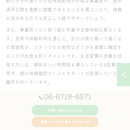
前だけや午後だけの短時間利用が可能な事業所や、週の
通所日数を柔軟に調整できるところを選ぶことで、体調
の波がある方でも安心して続けやすいでしょう。
また、事業所ごとに取り組む作業や支援体制は異なりま
す。見学や体験利用を通じて、自分が落ち着いて過ごせ
る雰囲気か、スタッフとの相性はどうかを実際に確認す
ることが失敗を防ぐポイントです。生活習慣の改善を目
指す方には、規則正しい時間割を導入しているB型事業
所や、朝の体調確認といったサポートが充実している事
業所が向いています。
06-6718-6571
パソコン作業や軽作業で見える自分らしい働き方
大阪市の就労継続支援B型事業所では、パソコン作業や
お問い合わせはこちら
軽作業など多様な仕事が用意されています。例えば、デ
酵素ジュースの購入はこちら
ータ入力やチラシの作成といったパソコン作業は、集中