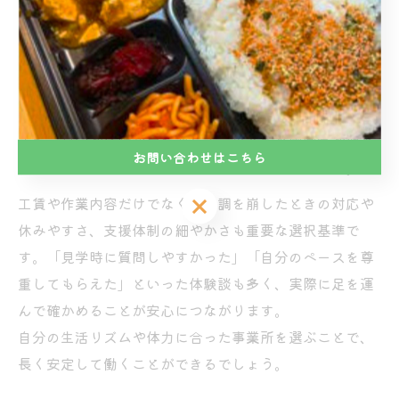
B型事業所を選ぶ際は、無理なく通い続けられることが
最も大切です。そのためには、事業所の立地やアクセ
ス、作業時間の柔軟性、スタッフの対応力を確認しまし
ょう。
また、見学や体験利用を通じて、事業所の雰囲気や他の
お問い合わせはこちら
利用者との相性もチェックすることがポイントです。
お問い合わせはこちら
工賃や作業内容だけでなく、体調を崩したときの対応や
休みやすさ、支援体制の細やかさも重要な選択基準で
す。「見学時に質問しやすかった」「自分のペースを尊
重してもらえた」といった体験談も多く、実際に足を運
んで確かめることが安心につながります。
自分の生活リズムや体力に合った事業所を選ぶことで、
長く安定して働くことができるでしょう。