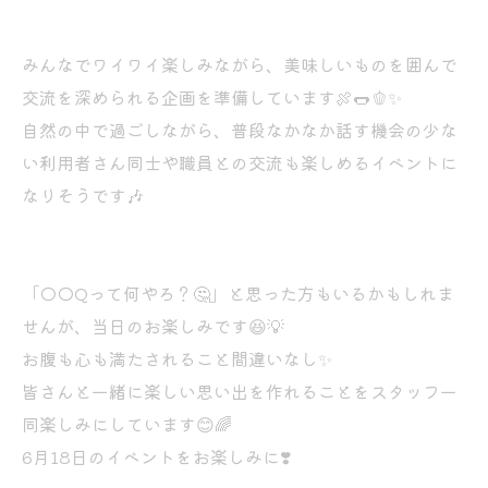
みんなでワイワイ楽しみながら、美味しいものを囲んで
交流を深められる企画を準備しています🍖🌭🫑✨
自然の中で過ごしながら、普段なかなか話す機会の少な
い利用者さん同士や職員との交流も楽しめるイベントに
なりそうです🎶
「◯◯Qって何やろ？🤔」と思った方もいるかもしれま
せんが、当日のお楽しみです😆💡
お腹も心も満たされること間違いなし✨
皆さんと一緒に楽しい思い出を作れることをスタッフ一
同楽しみにしています😊🌈
6月18日のイベントをお楽しみに❣️