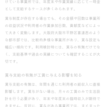
ツ
けている事業所では、年度末や作業実績に応じて一時金
高工賃を目指すための事業所選びの基準
として支給するケースが多くみられます。
実践的な工賃交渉術と支援内容の見極め方
賞与制度が存在する場合でも、その金額や回数は事業所
B型の賞与制度を知りたい方へのガイド
の収益状況や利用者の作業参加日数、貢献度などによっ
て大きく変動します。大阪府大阪市平野区喜連西のよう
就労継続支援B型の賞与制度の基本と注意点
な都市部では、比較的多様な事業所があり、賞与設定も
賞与がある事業所の見分け方と選び方
幅広い傾向です。利用検討時には、賞与の有無だけでな
賞与支給条件と支給タイミングの実情を解
く、支給基準や過去の実績についても確認することが大
説
切です。
就労継続支援B型と他サービスの賞与の違い
賞与制度が収入設計に与えるメリットを考
賞与支給の有無が工賃に与える影響を知る
察
賞与支給の有無は、年間を通じた利用者の総収入に直接
大阪エリアで工賃を高める選び方とは
影響します。賞与がない場合、月々の工賃のみで生活設
就労継続支援B型で工賃が高い事業所の特徴
計を行う必要があり、年末や年度末の臨時収入が期待で
工賃増加を目指す事業所選びの重要な視点
きません。反対に、賞与がある事業所では、まとまった