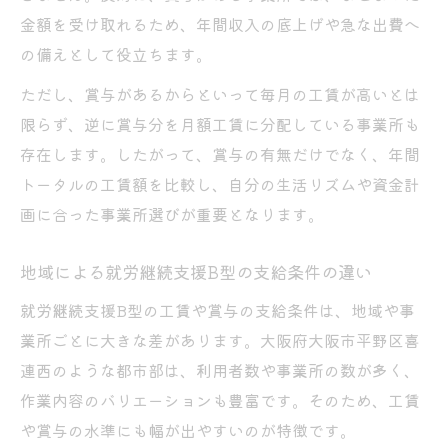
地域で異なる工賃水準と就労継続支援B型の
金額を受け取れるため、年間収入の底上げや急な出費へ
違い
の備えとして役立ちます。
支援内容が充実した施設の工賃アップポイ
ただし、賞与があるからといって毎月の工賃が高いとは
ント
限らず、逆に賞与分を月額工賃に分配している事業所も
通いやすさと工賃水準を両立させる選択術
存在します。したがって、賞与の有無だけでなく、年間
A型とB型の収入差を実践的に比較する
トータルの工賃額を比較し、自分の生活リズムや資金計
画に合った事業所選びが重要となります。
就労継続支援B型とA型の工賃・賃金の違い
B型利用者が知っておきたい収入差の実態
地域による就労継続支援B型の支給条件の違い
最低賃金や賞与の有無による比較ポイント
就労継続支援B型の工賃や賞与の支給条件は、地域や事
A型とB型のどちらが生活設計に有利か考察
業所ごとに大きな差があります。大阪府大阪市平野区喜
雇用契約の有無が収入に与える影響と注意
連西のような都市部は、利用者数や事業所の数が多く、
点
作業内容のバリエーションも豊富です。そのため、工賃
生活設計に役立つB型収入の見極め方
や賞与の水準にも幅が出やすいのが特徴です。