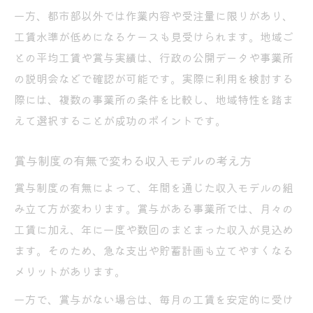
就労継続支援B型の収入モデルを具体的に解
一方、都市部以外では作業内容や受注量に限りがあり、
説
工賃水準が低めになるケースも見受けられます。地域ご
工賃や賞与を踏まえた生活設計のポイント
との平均工賃や賞与実績は、行政の公開データや事業所
整理
の説明会などで確認が可能です。実際に利用を検討する
障害年金や手当と組み合わせた収入管理法
際には、複数の事業所の条件を比較し、地域特性を踏ま
将来設計に役立つB型収入の安定性の考え方
えて選択することが成功のポイントです。
生活費とのバランスを考えた働き方の工夫
賞与制度の有無で変わる収入モデルの考え方
賞与制度の有無によって、年間を通じた収入モデルの組
み立て方が変わります。賞与がある事業所では、月々の
工賃に加え、年に一度や数回のまとまった収入が見込め
ます。そのため、急な支出や貯蓄計画も立てやすくなる
メリットがあります。
一方で、賞与がない場合は、毎月の工賃を安定的に受け