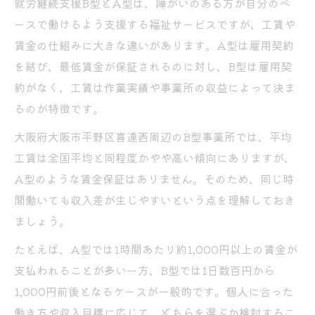
就労継続支援B型とA型は、障がいのある方が自分のペ
ースで働けるよう支援する福祉サービスですが、工賃や
賃金の仕組みに大きな違いがあります。A型は雇用契約
を結び、最低賃金が保証されるのに対し、B型は雇用契
約がなく、工賃は作業実績や事業所の収益によって決ま
るのが特徴です。
大阪府大阪市平野区喜連西周辺のB型事業所では、平均
工賃は全国平均と同程度かやや高い傾向にありますが、
A型のような賃金保証はありません。そのため、同じ時
間働いても収入差が生じやすいという点を理解しておき
ましょう。
たとえば、A型では1時間あたり約1,000円以上の賃金が
支払われることが多い一方、B型では1日数百円から
1,000円前後となるケースが一般的です。個人に合った
働き方や収入目標に応じて、どちらを選ぶか検討するこ