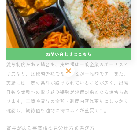
就労継続支援B型は、障がいや体調に配慮しながら働け
る福祉サービスであり、主な収入は「工賃」と呼ばれる
報酬です。賞与（ボーナス）制度を設けている事業所も
ありますが、必ずしも全てのB型事業所で導入されてい
るわけではありません。制度の有無や内容は各事業所の
経営状況や方針によって大きく異なります。
お問い合わせはこちら
賞与制度がある場合も、支給額は一般企業のボーナスと
お問い合わせはこちら
は異なり、比較的少額であることが一般的です。また、
支給には一定の条件が設けられていることが多く、出席
日数や業務への取り組み姿勢が評価対象となる場合もあ
ります。工賃や賞与の金額・制度内容は事前にしっかり
確認し、期待値を適切に持つことが重要です。
賞与がある事業所の見分け方と選び方