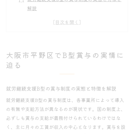
解説
賞与支給の有無が工賃に与える影響を知る
地域による就労継続支援B型の支給条件の違
い
賞与制度の有無で変わる収入モデルの考え
大阪市平野区でB型賞与の実情に
方
迫る
就労継続支援B型の利用者が知るべき支給基
準
就労継続支援B型の工賃増の秘訣を解説
就労継続支援B型の賞与制度の実態と特徴を解説
工賃アップにつながる就労継続支援B型の活
就労継続支援B型の賞与制度は、各事業所によって導入
用法
の有無や支給方法が異なるのが現状です。国の制度上、
作業内容別にみる工賃増加のポイント解説
必ずしも賞与の支給が義務付けられているわけではな
就労継続支援B型で安定収入を得る工夫とコ
く、主に月々の工賃が収入の中心となります。賞与を設