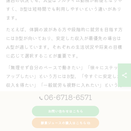
連西の状況でも、A型はフルタイム勤務が前提となりや
すく、B型は短時間でも利用しやすいという違いがあり
ます。
たとえば、体調の波がある方や段階的に就労を目指す方
にはB型が向いており、安定した収入が最優先の場合は
A型が適しています。それぞれの生活状況や将来の目標
に応じて選択することが重要です。
「無理せず自分のペースで働きたい」「徐々にステップ
アップしたい」という方にはB型、「今すぐに安定した
収入を得たい」「一般就労も視野に入れたい」という方
にはA型が向いています。専門スタッフと相談しなが
06-6718-6571
ら、自分に合った働き方を見つけましょう。
お問い合わせはこちら
雇用契約の有無が収入に与える影響と注意点
酵素ジュースの購入はこちら
A型は雇用契約が結ばれることで、労働者としての権利