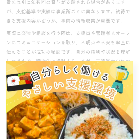
賃とは別に年数回の賞与が支給される場合があります
が、支給基準や実績は事業所ごとに異なります。納得で
きる支援内容かどうか、事前の情報収集が重要です。
実際に交渉や相談を行う際は、支援員や管理者とオープ
ンにコミュニケーションを取り、不明点や不安を率直に
伝えることが成功の秘訣です。自分の権利や状況を理解
したうえで、積極的に行動することが、工賃最大化につ
ながります。
B型の賞与制度を知りたい方への
ガイド
就労継続支援B型の賞与制度の基本と注意点