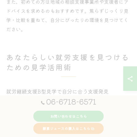
また、初めての方は地域の相談支援事業所や支援者にア
ドバイスを求めるのもおすすめです。焦らずじっくり見
学・比較を重ねて、自分にぴったりの環境を見つけてく
ださい。
あなたらしい就労支援を見つける
ための見学活用術
就労継続支援B型見学で自分に合う支援発見
06-6718-6571
就労継続支援B型の施設見学は、自分に合った支援を見
つけるための大切な第一歩です。大阪府大阪市平野区喜
お問い合わせはこちら
連西にある施設では、実際の作業内容や支援体制を自分
酵素ジュースの購入はこちら
の目で確かめることができます。見学時には、ハンドメ