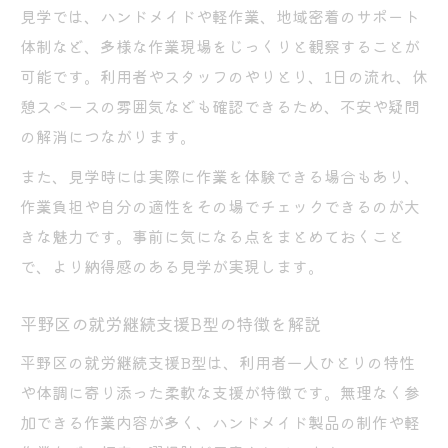
見学では、ハンドメイドや軽作業、地域密着のサポート
平野区のB型作業所それぞれの支援体制
体制など、多様な作業現場をじっくりと観察することが
就労継続支援B型の環境選びで重視すべき点
可能です。利用者やスタッフのやりとり、1日の流れ、休
自分に合った就労継続支援B型の見つけ方
憩スペースの雰囲気なども確認できるため、不安や疑問
支援内容や雰囲気を見て選ぶための工夫
の解消につながります。
ハンドメイドや軽作業の現場を体感できる魅力
また、見学時には実際に作業を体験できる場合もあり、
就労継続支援B型の作業現場体験で分かる魅
作業負担や自分の適性をその場でチェックできるのが大
力
きな魅力です。事前に気になる点をまとめておくこと
ハンドメイド作業が人気の理由と特徴
で、より納得感のある見学が実現します。
軽作業体験で知る就労継続支援B型の安心感
平野区の就労継続支援B型の特徴を解説
現場見学で感じる支援のきめ細やかさ
就労継続支援B型で広がる作業の可能性
平野区の就労継続支援B型は、利用者一人ひとりの特性
就労継続支援B型選びに役立つ見学のポイント
や体調に寄り添った柔軟な支援が特徴です。無理なく参
加できる作業内容が多く、ハンドメイド製品の制作や軽
就労継続支援B型見学で押さえるべき要素