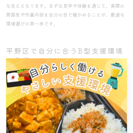
な支えとなります。まずは見学や体験を通じて、実際の
雰囲気や作業内容を自分の目で確かめることが、最適な
環境選びの第一歩です。
平野区で自分に合うB型支援環境
を見極める方法
就労継続支援B型選びの比較ポイント
就労継続支援B型の施設を選ぶ際には、作業内容や支援
体制、雰囲気、通いやすさなど複数の観点から比較する
ことが重要です。特に大阪府大阪市平野区喜連西エリア
では、ハンドメイドや軽作業など多様な作業が用意され
ているため、自分の体力や興味に合った内容が選びやす