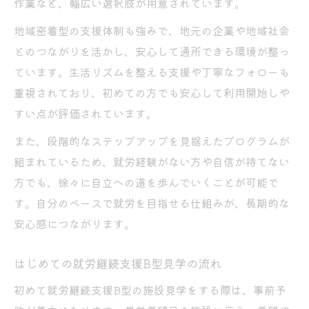
作業など、幅広い選択肢が用意されています。
平野区B型作業所見学の具体的なチェック項
目
地域密着型の支援体制も強みで、地元の企業や地域社会
とのつながりを活かし、安心して通所できる環境が整っ
スタッフや利用者との交流で見る支援体制
ています。生活リズムを整える支援や丁寧なフォローも
見学時に質問したい就労継続支援B型の内容
重視されており、初めての方でも安心して利用開始しや
自分に合う就労継続支援B型選びのコツ
すい点が評価されています。
あなたらしい就労支援を見つけるための見学活
また、段階的なステップアップを見据えたプログラムが
用術
組まれているため、就労経験がない方や自信が持てない
就労継続支援B型見学で自分に合う支援発見
方でも、徐々に自立への道を歩んでいくことが可能で
複数施設を見学するメリットと体験談
す。自分のペースで就労を目指せる仕組みが、長期的な
就労継続支援B型で叶える新たな働き方
安心感につながります。
見学体験を通じて納得のB型支援選びを
自分の強みを活かせる就労継続支援B型探し
はじめての就労継続支援B型見学の流れ
初めて就労継続支援B型の施設見学をする際は、事前予