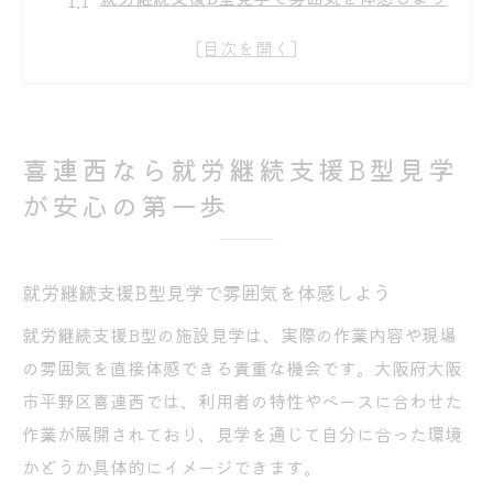
平野区の就労継続支援B型の特徴を解説
はじめての就労継続支援B型見学の流れ
就労継続支援B型選びの基礎ポイント紹介
平野区就労継続支援B型の強みと安心感
喜連西なら就労継続支援B型見学
多様な作業体験で就労継続支援B型を知る
が安心の第一歩
就労継続支援B型で手作業や軽作業を体験
平野区B型作業所の作業内容を詳細に紹介
就労継続支援B型見学で雰囲気を体感しよう
就労継続支援B型でできる多様な作業例
ハンドメイドやパソコン作業の魅力とは
就労継続支援B型の施設見学は、実際の作業内容や現場
の雰囲気を直接体感できる貴重な機会です。大阪府大阪
就労継続支援B型体験で見える仕事の幅
市平野区喜連西では、利用者の特性やペースに合わせた
平野区で自分に合うB型支援環境を見極める方
作業が展開されており、見学を通じて自分に合った環境
法
かどうか具体的にイメージできます。
就労継続支援B型選びの比較ポイント