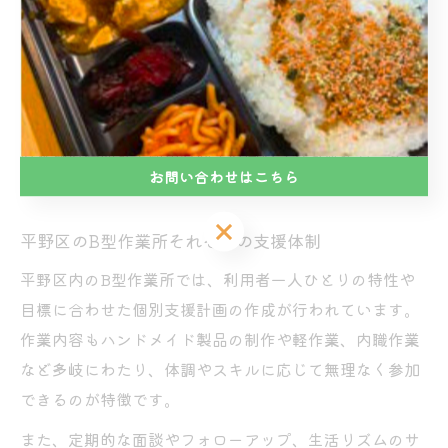
いという特徴があります。
また、生活リズムの安定や体調管理に配慮した支援の有
無や、スタッフのサポート体制、作業の難易度・柔軟性
なども大きな比較ポイントとなります。見学時には実際
の現場の雰囲気や利用者同士の関わり方も確認し、安心
お問い合わせはこちら
して継続できる環境かを見極めることが大切です。
お問い合わせはこちら
平野区のB型作業所それぞれの支援体制
平野区内のB型作業所では、利用者一人ひとりの特性や
目標に合わせた個別支援計画の作成が行われています。
作業内容もハンドメイド製品の制作や軽作業、内職作業
など多岐にわたり、体調やスキルに応じて無理なく参加
できるのが特徴です。
また、定期的な面談やフォローアップ、生活リズムのサ