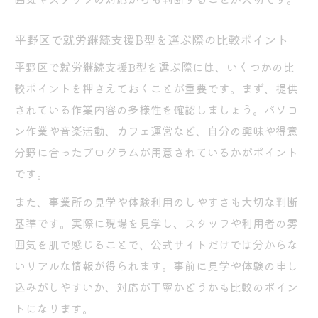
方
カフェ作業も体験できる就労継続支援B型の
平野区で就労継続支援B型を選ぶ際の比較ポイント
特徴
平野区で就労継続支援B型を選ぶ際には、いくつかの比
見学・体験を活用したB型事業所選びのポイン
較ポイントを押さえておくことが重要です。まず、提供
ト
されている作業内容の多様性を確認しましょう。パソコ
就労継続支援B型の見学で知る雰囲気と支援
ン作業や音楽活動、カフェ運営など、自分の興味や得意
内容
分野に合ったプログラムが用意されているかがポイント
体験利用でわかる就労継続支援B型の実際の
です。
環境
また、事業所の見学や体験利用のしやすさも大切な判断
就労継続支援B型事業所見学時のチェックポ
基準です。実際に現場を見学し、スタッフや利用者の雰
イント
囲気を肌で感じることで、公式サイトだけでは分からな
安心して体験できる就労継続支援B型の選び
いリアルな情報が得られます。事前に見学や体験の申し
方
込みがしやすいか、対応が丁寧かどうかも比較のポイン
自分に合う就労継続支援B型の体験活用術
トになります。