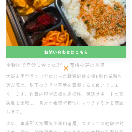
作業や音楽活動、カフェ運営など特色あるプログラムを
提供する事業所が多く、自分に合った活動があるかを必
ずチェックしましょう。
また、見学や体験利用の申し込みのしやすさや、初めて
の方への説明の分かりやすさも、安心して利用を始める
ための大切なポイントです。
お問い合わせはこちら
平野区で自分に合ったB型作業所の選択基準
お問い合わせはこちら
大阪市平野区で自分に合った就労継続支援B型作業所を
選ぶ際は、以下のような基準を意識すると良いでしょ
う。まず、作業内容や支援の多様性、個別サポートの充
実度を比較し、自分の希望や特性にマッチするかを確認
します。
次に、事業所の雰囲気や利用者層、スタッフの経験や対