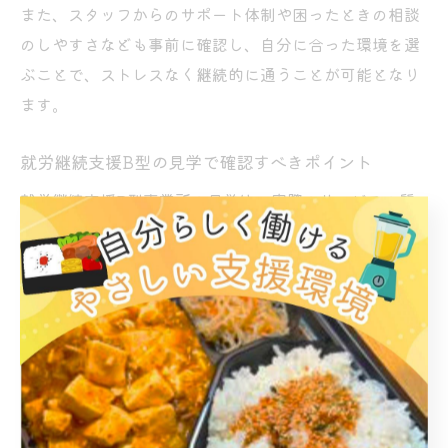
また、スタッフからのサポート体制や困ったときの相談
のしやすさなども事前に確認し、自分に合った環境を選
ぶことで、ストレスなく継続的に通うことが可能となり
ます。
就労継続支援B型の見学で確認すべきポイント
就労継続支援B型事業所の見学は、実際のサービスの質
や雰囲気を直接感じ取る絶好の機会です。見学時には、
作業内容や利用者の様子、スタッフの対応などを細かく
観察しましょう。
特に確認したいポイントは、スタッフの声かけやサポー
トの丁寧さ、利用者同士の雰囲気、休憩スペースの快適
さ、体調不良時の対応方法、そして作業内容の選択肢の
豊富さです。大阪市平野区喜連西エリアには、パソコン