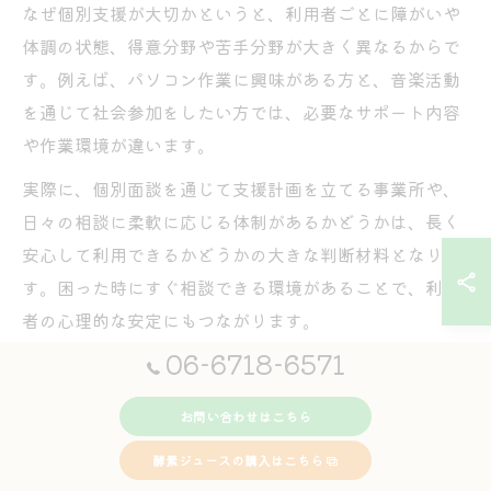
なぜ個別支援が大切かというと、利用者ごとに障がいや
体調の状態、得意分野や苦手分野が大きく異なるからで
す。例えば、パソコン作業に興味がある方と、音楽活動
を通じて社会参加をしたい方では、必要なサポート内容
や作業環境が違います。
実際に、個別面談を通じて支援計画を立てる事業所や、
日々の相談に柔軟に応じる体制があるかどうかは、長く
安心して利用できるかどうかの大きな判断材料となりま
す。困った時にすぐ相談できる環境があることで、利用
者の心理的な安定にもつながります。
06-6718-6571
安心して相談できる就労継続支援B型選びのコツ
お問い合わせはこちら
大阪府大阪市平野区喜連西で安心して通える就労継続支
援B型事業所を選ぶには、まず「相談しやすさ」に注目
酵素ジュースの購入はこちら