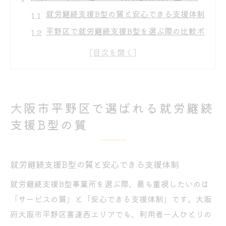
就労継続支援B型の質と安心できる支援体制
平野区で就労継続支援B型を選ぶ際の比較ポ
イント
利用者目線で見る就労継続支援B型の評価基
準
就労継続支援B型事業所一覧から質を見極め
大阪市平野区で選ばれる就労継続
る方法
支援B型の質
平野区の就労継続支援B型が重視するサポー
ト体制
自分らしく通える就労継続支援B型の見極め方
就労継続支援B型の質と安心できる支援体制
就労継続支援B型の選び方と自分らしさの両
就労継続支援B型事業所を選ぶ際、最も重視したいのは
立
「サービスの質」と「安心できる支援体制」です。大阪
無理なく続けやすい就労継続支援B型の条件
府大阪市平野区喜連西エリアでも、利用者一人ひとりの