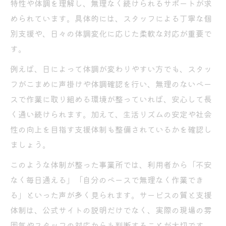
自分の特性に合う就労継続支援B型の見つけ
特性や体調を理解し、無理なく続けられるサポートが求
方
められています。具体的には、スタッフによる丁寧な個
就労継続支援B型の見学で確認すべきポイン
別支援や、日々の体調変化に応じた柔軟な対応が重要で
ト
す。
平野区で自分に合ったB型作業所の選択基準
例えば、日によって体調が変わりやすい方でも、スタッ
音楽活動やパソコン作業で多彩なB型支援を体
フがこまめに声掛けや体調確認を行い、無理のないペー
感
スで作業に取り組める環境が整っていれば、安心して長
く通い続けられます。加えて、生活リズムの安定や社会
就労継続支援B型で体験できる多彩なプログ
性の向上を目指す支援体制も整備されているかを確認し
ラム
ましょう。
パソコン作業や音楽を通じた就労継続支援B
型の魅力
このような体制が整った事業所では、利用者から「不安
就労継続支援B型 パソコン作業の取り組み
なく毎日通える」「自分のペースで無理なく作業でき
例
る」といった声が多く見られます。サービスの質と支援
体制は、公式サイトの説明だけでなく、実際の現場の雰
音楽活動が充実した就労継続支援B型の選び
囲気やスタッフの対応からも判断することが大切です。