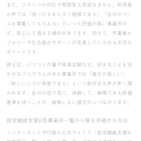
無理なく通い続けられる就労継続支援B型の
また、スタッフの対応や雰囲気も見逃せません。利用者
条件
の声では「困ったときにすぐ相談できる」「自分のペー
日常リズムを支える就労継続支援B型の魅力
スを尊重してもらえる」といった評価が高い事業所ほ
ど、安心して通える傾向があります。加えて、作業後の
利用者目線で選ぶ長く通える就労継続支援B
フォローや生活面のサポートが充実しているかも大切な
型
ポイントです。
安定して続けやすい就労継続支援B型の見極
め方
例えば、パソコン作業や音楽活動など、好きなことを活
かせるプログラムがある事業所では「毎日が楽しい」
「新しいことに挑戦できる」という前向きな声が多く聞
かれます。自分の目で見て、体験して、納得できる評価
基準を持つことが、後悔しない選び方につながります。
就労継続支援B型事業所一覧から質を見極める方法
インターネットや行政の公式サイトで「就労継続支援B