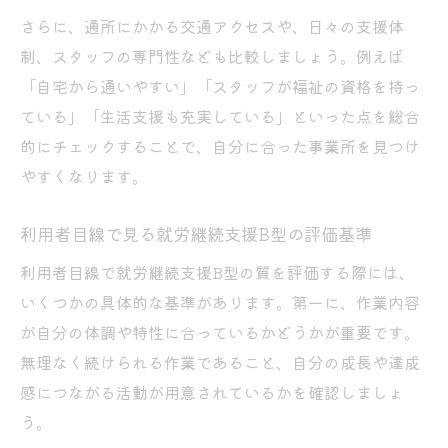
安心して相談できるB型の支援体制を徹底解説
さらに、通所にかかる交通アクセスや、日々の支援体
就労継続支援B型の相談体制と個別支援の重
制、スタッフの専門性なども比較しましょう。例えば
要性
「自宅から通いやすい」「スタッフが福祉の資格を持っ
安心して相談できる就労継続支援B型選びの
ている」「生活支援も充実している」といった点を総合
コツ
的にチェックすることで、自分に合った事業所を見つけ
スタッフ対応が丁寧な就労継続支援B型の特
やすくなります。
徴
就労継続支援B型で受けられる支援内容を解
利用者目線で見る就労継続支援B型の評価基準
説
利用者目線で就労継続支援B型の質を評価する際には、
利用前に相談しやすい就労継続支援B型の探
いくつかの具体的な基準があります。第一に、作業内容
し方
が自分の体調や特性に合っているかどうかが重要です。
長く続けやすいB型支援の決め手とは何か
無理なく続けられる作業であること、自分の成長や達成
感につながる活動が用意されているかを確認しましょ
就労継続支援B型が長続きする理由を徹底解
う。
説