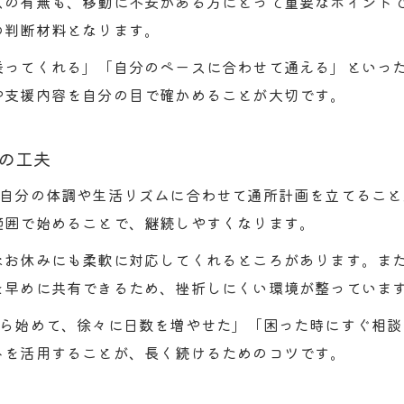
スの有無も、移動に不安がある方にとって重要なポイント
就労継続支援B型で生活リズムが安定する理由
の判断材料となります。
平野区で選ばれる就労継続支援B型の支援体制
乗ってくれる」「自分のペースに合わせて通える」といっ
B型事業所の作業内容で続けやすさを実感する方法
や支援内容を自分の目で確かめることが大切です。
就労継続支援B型とメンター制度の生活支援効果
無理なく続けるための就労継続支援B型の工夫
の工夫
B型とA型の違いを実体験から比較
、自分の体調や生活リズムに合わせて通所計画を立てること
就労継続支援B型とA型の違いを体験談で解説
範囲で始めることで、継続しやすくなります。
B型事業所はなぜ無職扱いになるのかを知る
なお休みにも柔軟に対応してくれるところがあります。ま
就労継続支援B型とA型の工賃比較ポイント
を早めに共有できるため、挫折しにくい環境が整っていま
A型事業所でクビになるケースの注意点
から始めて、徐々に日数を増やせた」「困った時にすぐ相
平野区の就労継続支援B型とA型のメリット比較
トを活用することが、長く続けるためのコツです。
安心して利用できる支援環境の探し方
就労継続支援B型で安心できる環境の見極め方