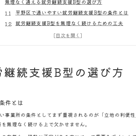
無理なく通える就労継続支援B型の選び方
平野区で通いやすい就労継続支援B型の条件とは
就労継続支援B型を無理なく続けるための工夫
平野区就労継続支援B型の一覧比較のポイント
就労継続支援B型と個別支援の相性を考える
音楽や軽作業に対応した就労継続支援B型の探し方
平野区で注目されるメンター制度の特徴
労継続支援B型の選び方
就労継続支援B型におけるメンター制度の強み
生活リズムを支えるメンター制度の実践例
平野区の就労継続支援B型と伴走型サポートの関係
条件とは
メンター制度で就労継続支援B型の不安を軽減
すい事業所の条件としてまず重視されるのが「立地の利便
個別対応が充実した就労継続支援B型の選び方
所を無理なく続ける上で欠かせません。
生活リズムを安定させるB型支援の秘訣