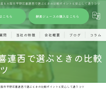
制度を大阪市平野区喜連西で選ぶときの比較ポイントと安心して通うコツ
はこちら
酵素ジュースの購入はこちら
質問
当社の特徴
会社概要
ブログ
コラム
訪問看護
株式会社あふろ
喜連西で選ぶときの比較
グループホーム
就労継続支援あふろ
ツ
酵素ジュース
共同生活援助(旅するホーム)
精神障がい
株式会社JIMOTO
大阪市平野区喜連西で選ぶときの比較ポイントと安心して通うコツ
見学
訪問看護ステーションわくわく