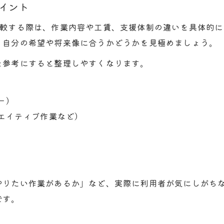
イント
平野区で支援が手厚い就労継続支援B型の条件
比較する際は、作業内容や工賃、支援体制の違いを具体的
メンター制度が充実した就労継続支援B型の特徴
、自分の希望や将来像に合うかどうかを見極めましょう。
通いやすさを重視した就労継続支援B型の探し方
相談しやすい就労継続支援B型の選定ポイント
を参考にすると整理しやすくなります。
工賃やサポート体制の実際を深掘り解説
就労継続支援B型の工賃設定の実情を知る
ー）
サポート体制が充実した就労継続支援B型の見分け
エイティブ作業など）
工賃や給与は就労継続支援B型でどう変わるか
お問い合わせはこちら
お問い合わせはこちら
就労継続支援B型のサポート内容を具体的に解説
平野区で選ぶ就労継続支援B型の工賃比較のコツ
やりたい作業があるか」など、実際に利用者が気にしがち
です。