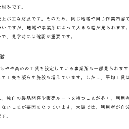
就労継続支援B型を選ぶ際の賢いポイント解説
仕組みです。
就労継続支援B型の選び方で重視すべき点
売上が主な財源です。そのため、同じ地域や同じ作業内容
給料制度や工賃水準の見極め方を紹介
が多いですが、地域や事業所によって大きな幅が見られます
利用者目線で事業所の比較方法を考える
ので、見学時には確認が重要です。
就労継続支援B型選びで失敗しないコツ
工賃向上の仕組みを持つ事業所の選び方
徴
利用者目線で考える給料と工賃の実態
りもやや高めの工賃を設定している事業所も一部見られま
就労継続支援B型利用者の給料実態に迫る
て工夫を凝らす施設も増えています。しかし、平均工賃は
工賃支給の現場で見える課題を整理
給料と工賃のギャップに利用者はどう向き合うか
え、独自の製品開発や販売ルートを持つことが多く、利用
就労継続支援B型利用者の声に学ぶ現実
しないことが要因となっています。大阪では、利用者が自
工賃や給料の不満・不安を解消する方法
です。
工賃向上を目指すにはどんな道があるか