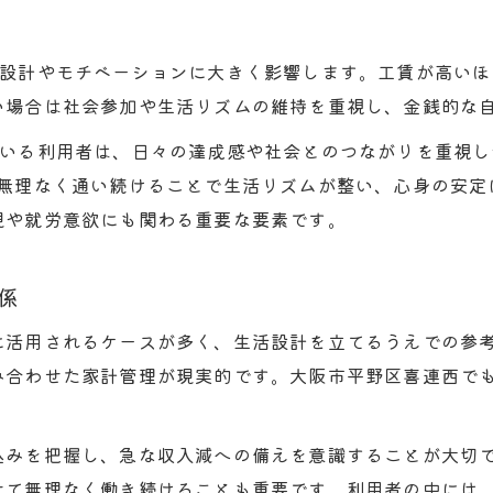
就労継続支援B型で工賃アップを目指す方法
工賃向上につながる選択肢と工夫を解説
活設計やモチベーションに大きく影響します。工賃が高い
日々の作業内容が工賃に与える影響を知る
い場合は社会参加や生活リズムの維持を重視し、金銭的な
就労継続支援B型で実現できる工賃改善策
ている利用者は、日々の達成感や社会とのつながりを重視
利用者自身が工賃向上に取り組むポイント
、無理なく通い続けることで生活リズムが整い、心身の安定
大阪の実態から見直すB型給料水準のリアル
現や就労意欲にも関わる重要な要素です。
大阪エリアの就労継続支援B型給料水準を解説
大阪の工賃水準と全国平均の違いを知る
係
お問い合わせはこちら
お問い合わせはこちら
地域ごとの給料格差が生まれる仕組みとは
に活用されるケースが多く、生活設計を立てるうえでの参
就労継続支援B型の給料事情をデータで確認
み合わせた家計管理が現実的です。大阪市平野区喜連西で
大阪の事業所が工賃向上に取り組む現状
込みを把握し、急な収入減への備えを意識することが大切
せて無理なく働き続けることも重要です。利用者の中には