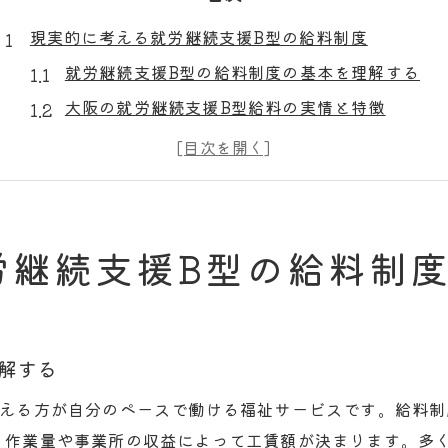
現実的に考える就労継続支援B型の給料制度
就労継続支援B型の給料制度の基本を理解する
大阪の就労継続支援B型給料の実情と特徴
給料制度が利用者に与える影響を知る
就労継続支援B型の工賃と生活設計の関係
給料制度の現実と理想のギャップを考察
大阪府大阪市平野区喜連西で工賃格差が生じる理由
労継続支援B型の給料制
就労継続支援B型の工賃格差の背景に迫る
大阪で工賃差が拡大する要因を解説
事業所ごとに異なる工賃の決まり方とは
解する
就労継続支援B型工賃に影響する地域事情
抱える方が自分のペースで働ける福祉サービスです。給料
利用者の声から見る工賃格差の実態
、作業量や事業所の収益によって工賃額が決まります。多