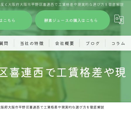
制度と大阪府大阪市平野区喜連西で工賃格差や現実的な選び方を徹底解説
はこちら
酵素ジュースの購入はこちら
質問
当社の特徴
会社概要
ブログ
コラム
訪問看護
株式会社あふろ
区喜連西で工賃格差や現
グループホーム
就労継続支援あふろ
酵素ジュース
共同生活援助(旅するホーム)
精神障がい
株式会社JIMOTO
大阪府大阪市平野区喜連西で工賃格差や現実的な選び方を徹底解説
見学
訪問看護ステーションわくわく