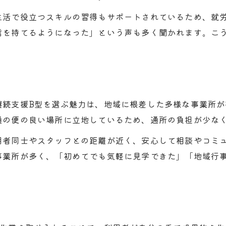
平野区で就労継続支援B型を選ぶ重要視点
生活で役立つスキルの習得もサポートされているため、就
就労継続支援B型の見学時に確認すべき点
信を持てるようになった」という声も多く聞かれます。こ
工賃や支援内容を比較して選ぶコツ
ハンドメイド作業など充実の作業内容
事業所のホームページ活用で情報収集
ハンドメイド作業も選べるB型事業所の特徴
継続支援B型を選ぶ魅力は、地域に根差した多様な事業所
ハンドメイド作業が充実するB型事業所の魅力
通の便の良い場所に立地しているため、通所の負担が少な
就労継続支援B型で人気の軽作業内容とは
用者同士やスタッフとの距離が近く、安心して相談やコミ
自分の得意を活かすための事業所選び
事業所が多く、「初めてでも気軽に見学できた」「地域行
ハンドメイド作品で工賃向上を目指す方法
大阪市内のB型事業所で体験できる作業例
工賃向上を目指すなら知っておきたい支援内容
工賃向上に役立つ就労継続支援B型の仕組み