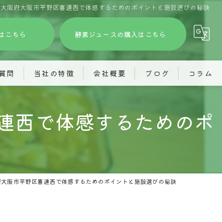
を大阪府大阪市平野区喜連西で体感するためのポイントと施設選びの秘訣
はこちら
酵素ジュースの購入はこちら
質問
当社の特徴
会社概要
ブログ
コラム
訪問看護
株式会社あふろ
連西で体感するためのポ
グループホーム
就労継続支援あふろ
酵素ジュース
共同生活援助(旅するホーム)
精神障がい
株式会社JIMOTO
府大阪市平野区喜連西で体感するためのポイントと施設選びの秘訣
見学
訪問看護ステーションわくわく