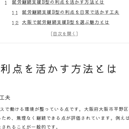
就労継続支援B型の利点を活かす方法とは
就労継続支援B型の利点を日常で活かす工夫
大阪で就労継続支援B型を選ぶ魅力とは
ハンドメイド作業で自信を育む実践例
就労継続支援B型の支援体制を徹底解説
工賃アップに向けたB型事業所の工夫
柔軟な働き方が叶う就労継続支援B型の魅力
の利点を活かす方法とは
就労継続支援B型が実現する柔軟な働き方
自分に合う作業内容を選べるB型の特徴
平野区で人気のハンドメイド作業の魅力
工夫
利用者の生活リズムに寄り添う支援方法
ースで働ける環境が整っている点です。大阪府大阪市平野
大阪市のB型作業所で得られる安心感
るため、無理なく継続できる点が評価されています。例え
平野区で就労継続支援B型を選ぶ際のポイント
なされることが一般的です。