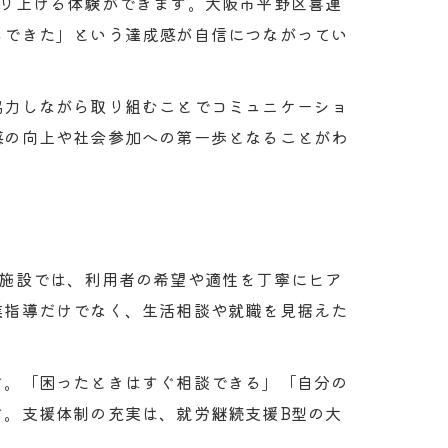
作り上げる体験ができます。大阪市平野区喜連
もできた」という達成感が自信につながってい
協力しながら取り組むことでコミュニケーショ
感の向上や社会参加への第一歩となることがわ
の施設では、利用者の希望や適性を丁寧にヒア
業指導だけでなく、生活相談や就職を見据えた
す。「困ったときはすぐ相談できる」「自分の
す。支援体制の充実は、就労継続支援B型の大