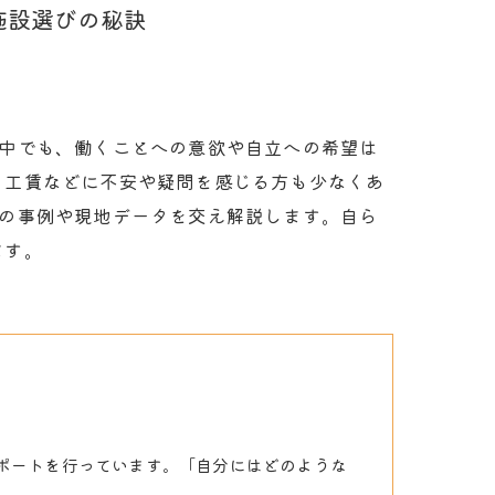
株式会社GUコーポレーション
施設選びの秘訣
グループホームGU
る中でも、働くことへの意欲や自立への希望は
、工賃などに不安や疑問を感じる方も少なくあ
数の事例や現地データを交え解説します。自ら
ます。
ポートを行っています。「自分にはどのような