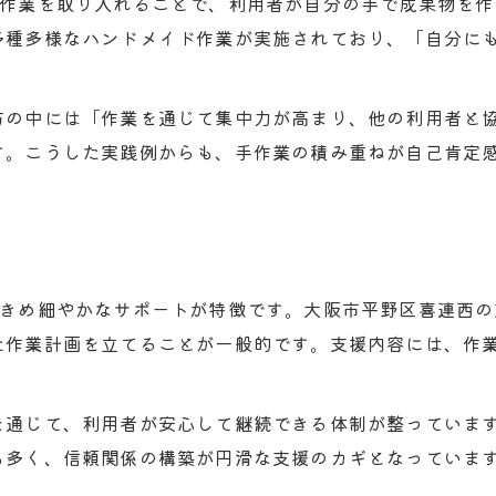
ド作業を取り入れることで、利用者が自分の手で成果物を
高工賃を目指すための事業所選びポイント
多種多様なハンドメイド作業が実施されており、「自分に
就労継続支援B型で工賃を上げる工夫とは
大阪市のB型作業所での工賃実例を紹介
方の中には「作業を通じて集中力が高まり、他の利用者と
企業連携が工賃向上に繋がる理由を解説
す。こうした実践例からも、手作業の積み重ねが自己肯定
B型事業所の欠点やリスク管理の実践術
就労継続支援B型の欠点を知る重要性
B型事業所が潰れるリスクと対策方法
工賃が低い事業所の見分け方と注意点
お問い合わせはこちら
お問い合わせはこちら
るきめ細やかなサポートが特徴です。大阪市平野区喜連西
安心して通うための事業所選び実践術
た作業計画を立てることが一般的です。支援内容には、作
全国平均と比べた大阪市の現状を解説
を通じて、利用者が安心して継続できる体制が整っていま
も多く、信頼関係の構築が円滑な支援のカギとなっていま