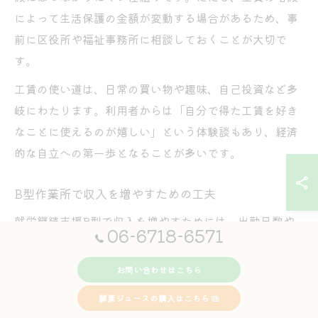
によって生活保護の金額が変動する場合があるため、事
前に区役所や福祉事務所に相談しておくことが大切で
す。
工賃の使い道は、日常の買い物や趣味、自己投資など多
岐にわたります。利用者からは「自分で得た工賃を好き
なことに使えるのが嬉しい」という体験談もあり、経済
的な自立への第一歩となることが多いです。
B型作業所で収入を増やすための工夫
就労継続支援B型で収入を増やすためには、出勤日数や
06-6718-6571
作業時間を増やすことが基本となります。また、作業の
効率化や新しい作業へのチャレンジも収入アップのポイ
お問い合わせはこちら
ントです。平野区喜連西エリアでは、利用者の特性に合
酵素ジュースの購入はこちら
わせた作業内容の提案や、ステップアップを意識した支