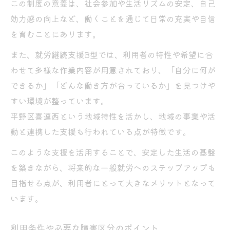
この制度の意義は、社会参加や生活リズムの安定、自己
アセスメントや支援区分申請の流れ
効力感の向上など、働くことを通じて日常の充実や自信
B型作業所見学時に確認したい書類類
を育むことにあります。
A型とB型の違いと選び方を解説
また、就労継続支援B型では、利用者の特性や希望に合
就労継続支援B型とA型の違いをやさしく比
わせて多様な作業内容が用意されており、「自分に何が
較
できるか」「どんな働き方が合っているか」を見つけや
A型・B型の収益性や工賃の違いを解説
すい環境が整っています。
平野区喜連西という地域特性を活かし、地域の事業や活
自分に合った事業所選択のポイント紹介
動と連携した支援も行われている点が特徴です。
働き方や支援内容の違いを具体例で解説
このような支援を活用することで、安定した生活の基盤
将来的な就職を見据えた選び方のコツ
を築きながら、将来的な一般就労へのステップアップも
工賃や月収の実情から考えるB型の利点
目指せる点が、利用者にとって大きなメリットとなって
就労継続支援B型の月収実態と算定方法
います。
工賃の計算例と家計に与える影響分析
B型作業所で収入を増やすための工夫
利用条件や必要な障害区分のポイント