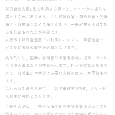
工賃水準の推移や今後の見通しを解説
就労継続支援B型を利用する際には、いくつかの条件を
生活保護とB型工賃の併用メリットとは
満たす必要があります。主に精神障害・知的障害・発達
利用条件のポイントや申請手順を図解
障害・身体障害などの障害があり、一般就労が困難であ
就労継続支援B型申請に必要な条件まとめ
ると判断された方が対象です。
大阪市平野区喜連西での利用においても、障害福祉サー
申請から利用開始までの手順をやさしく解
ビス受給者証の取得が必須となります。
説
受給者証取得の流れと注意したいポイント
具体的には、医師の診断書や障害者手帳の提示、または
申請書類作成時によくある疑問と解決策
自治体の審査などが求められます。区分支給認定調査を
経て、日常生活や就労に必要な支援の度合いが評価され
就労継続支援B型利用時の相談先を紹介
ます。
これらの手続きを経て、「就労継続支援B型」のサービ
ス利用が可能となります。
手続きの際は、平野区役所や相談支援事業所の窓口で相
談することで、個々の状況に合わせた案内を受けられる