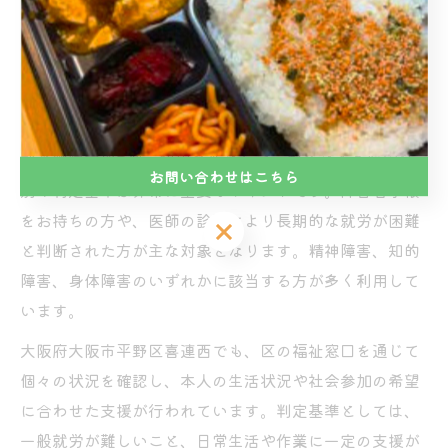
就労継続支援B型の対象者や必要
書類まとめ
対象となる障害種別や判定基準を詳解
就労継続支援B型の利用条件として、対象となる障害種
お問い合わせはこちら
別や判定基準は非常に重要なポイントです。障害者手帳
をお持ちの方や、医師の診断により長期的な就労が困難
お問い合わせはこちら
と判断された方が主な対象となります。精神障害、知的
障害、身体障害のいずれかに該当する方が多く利用して
います。
大阪府大阪市平野区喜連西でも、区の福祉窓口を通じて
個々の状況を確認し、本人の生活状況や社会参加の希望
に合わせた支援が行われています。判定基準としては、
一般就労が難しいこと、日常生活や作業に一定の支援が