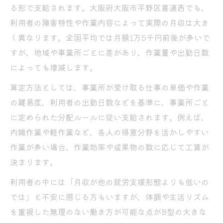
る形で支給されます。大阪府大阪市平野区喜連西でも、
利用者の障害特性や作業内容によって実際の月収は大き
く異なります。全国平均では月額1万5千円前後が多いで
すが、地域や事業所ごとに差があり、作業量や出勤日数
によっても増減します。
算定方法としては、事業所が受け取る仕事の単価や作業
の難易度、利用者の出勤日数などを基準に、事業所ごと
に定められた分配ルールに従い支給されます。例えば、
内職作業や軽作業など、各人の得意分野を活かしやすい
作業が多い場合、作業効率や成果物の数に応じて工賃が
決まります。
利用者の中には「月収が他の就労支援形態よりも低いの
では」と不安に感じる方もいますが、体調や生活リズム
を重視した無理のない働き方が可能な点がB型の大きな