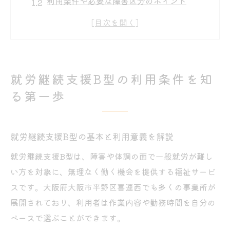
利用条件や必要な障害区分のポイント
事業所選びで知っておきたい実情とは
B型利用を考える際の心構えや注意点
就労継続支援B型の安定収入の仕組み
大阪市平野区喜連西でB型を利用するには
就労継続支援B型の利用条件を知
平野区エリアでの就労継続支援B型の特徴
る第一歩
地域独自の利用手続きや流れの解説
大阪市の受給者証申請に必要な手順とは
就労継続支援B型の基本と利用意義を解説
近隣B型事業所の傾向とサポート体制
就労継続支援B型は、障害や体調の面で一般就労が難し
地域相談窓口との連携や相談の進め方
い方を対象に、無理なく働く機会を提供する福祉サービ
就労継続支援B型の対象者や必要書類まとめ
スです。大阪府大阪市平野区喜連西でも多くの事業所が
対象となる障害種別や判定基準を詳解
展開されており、利用者は作業内容や勤務時間を自分の
就労継続支援B型利用時の必要書類一覧
ペースで選ぶことができます。
受給者証取得のための申請ポイント