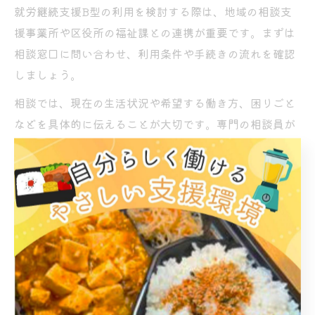
就労継続支援B型の利用を検討する際は、地域の相談支
援事業所や区役所の福祉課との連携が重要です。まずは
相談窓口に問い合わせ、利用条件や手続きの流れを確認
しましょう。
相談では、現在の生活状況や希望する働き方、困りごと
などを具体的に伝えることが大切です。専門の相談員が
個別の状況に合わせて、必要な支援や利用可能なサービ
スを提案してくれます。
初めての方や手続きに不安がある方は、見学や体験利用
を通じて実際の雰囲気を知ることもおすすめです。疑問
点は遠慮なく相談し、納得したうえで次のステップに進
むとよいでしょう。