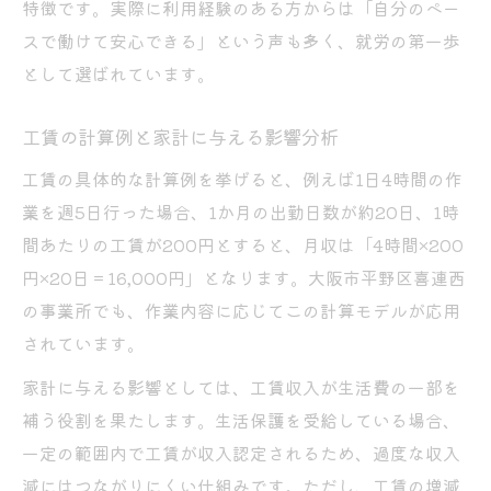
特徴です。実際に利用経験のある方からは「自分のペー
スで働けて安心できる」という声も多く、就労の第一歩
として選ばれています。
工賃の計算例と家計に与える影響分析
工賃の具体的な計算例を挙げると、例えば1日4時間の作
業を週5日行った場合、1か月の出勤日数が約20日、1時
間あたりの工賃が200円とすると、月収は「4時間×200
円×20日＝16,000円」となります。大阪市平野区喜連西
の事業所でも、作業内容に応じてこの計算モデルが応用
されています。
家計に与える影響としては、工賃収入が生活費の一部を
補う役割を果たします。生活保護を受給している場合、
一定の範囲内で工賃が収入認定されるため、過度な収入
減にはつながりにくい仕組みです。ただし、工賃の増減