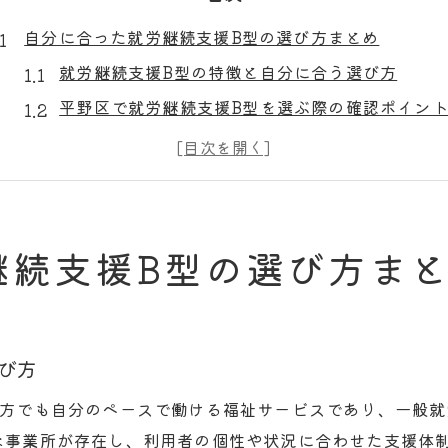
自分に合った就労継続支援B型の選び方まとめ
就労継続支援B型の特徴と自分に合う選び方
平野区で就労継続支援B型を選ぶ際の確認ポイン
働きやすさ重視の就労継続支援B型事業所探し方
就労継続支援B型の利用条件と対象者の基準
自分に合った支援体制があるB型事業所の見極め
平野区喜連西で実現する柔軟な働き方の魅力
継続支援B型の選び方ま
就労継続支援B型ならではの柔軟な働き方の事例
平野区の就労継続支援B型で叶う短時間勤務の利
自分のペースで働ける就労継続支援B型の魅力
び方
両立しやすい就労継続支援B型の勤務形態
る方でも自分のペースで働ける福祉サービスであり、一般
障害や体力に合わせた就労継続支援B型の働き方
な事業所が存在し、利用者の個性や状況に合わせた支援体