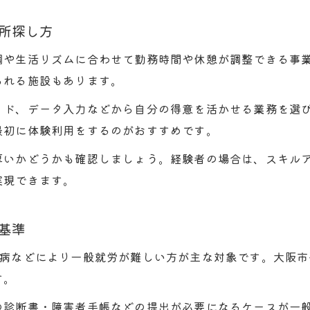
就労継続支援B型の工賃水準とそのポイント
所探し方
作業内容で選ぶ就労継続支援B型事業所のコツ
調や生活リズムに合わせて勤務時間や休憩が調整できる事
就労継続支援B型で得られる収入と現実的な見通
られる施設もあります。
工賃や作業内容を比較する際の注意点
就労継続支援B型の仕事内容とスキルアップ事例
イド、データ入力などから自分の得意を活かせる業務を選
最初に体験利用をするのがおすすめです。
就労継続支援B型利用前に知っておきたい疑問と解説
就労継続支援B型の月収の目安と実態について
厚いかどうかも確認しましょう。経験者の場合は、スキル
実現できます。
B型作業所の欠点や利用時の注意点を解説
お問い合わせはこちら
お問い合わせはこちら
就労継続支援B型事務所の基本的な役割とは
基準
事業所が閉鎖する主な理由と選び方のコツ
就労継続支援B型のA型との違いと特色
難病などにより一般就労が難しい方が主な対象です。大阪
す。
の診断書・障害者手帳などの提出が必要になるケースが一