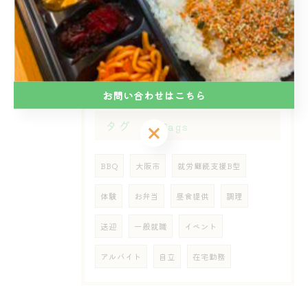
2026/06/02
🎉6月18日（木）作業所イベント開催のお知らせ🎉
お問い合わせはこちら
タグ
Tags
お問い合わせはこちら
BBQ
大阪市
就労継続支援B型
体験
お弁当
昼食提供
調理
送迎
一般就職
イベント
アルバイト
自立
在宅勤務