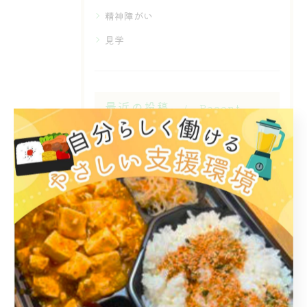
精神障がい
見学
最近の投稿
Recent
Posts
2026/07/14
🔥🍖BBQイベント開催ぃぃぃぃぃぃぃ！！！🍖🔥
2026/06/12
🥕✨野菜詰め放題イベント✨🥕